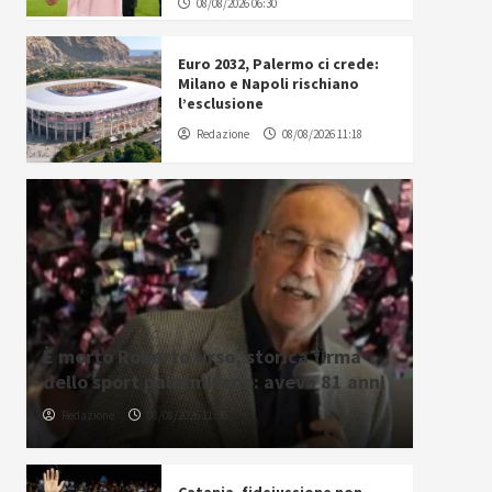
08/08/2026 06:30
Euro 2032, Palermo ci crede:
Milano e Napoli rischiano
l’esclusione
Redazione
08/08/2026 11:18
È morto Roberto Urso, storica firma
dello sport palermitano: aveva 81 anni
Redazione
08/08/2026 11:36