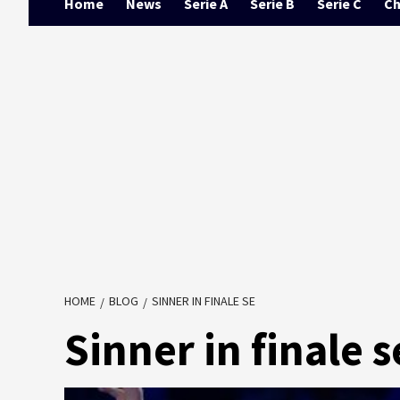
Home
News
Serie A
Serie B
Serie C
Ch
HOME
BLOG
SINNER IN FINALE SE
Sinner in finale s