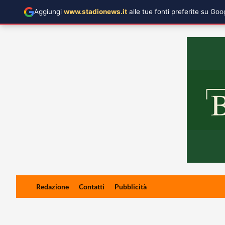
Aggiungi
www.stadionews.it
alle tue fonti preferite su Go
Skip
Redazione
Contatti
Pubblicità
to
content