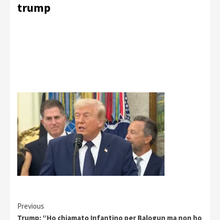
trump
Continue
Previous
Trump: “Ho chiamato Infantino per Balogun ma non ho