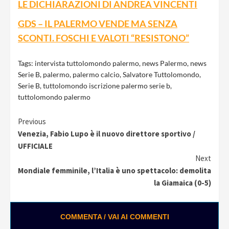
LE DICHIARAZIONI DI ANDREA VINCENTI
GDS – IL PALERMO VENDE MA SENZA
SCONTI. FOSCHI E VALOTI “RESISTONO”
Tags:
intervista tuttolomondo palermo
,
news Palermo
,
news
Serie B
,
palermo
,
palermo calcio
,
Salvatore Tuttolomondo
,
Serie B
,
tuttolomondo iscrizione palermo serie b
,
tuttolomondo palermo
Continue
Previous
Venezia, Fabio Lupo è il nuovo direttore sportivo /
Reading
UFFICIALE
Next
Mondiale femminile, l’Italia è uno spettacolo: demolita
la Giamaica (0-5)
COMMENTA / VAI AI COMMENTI