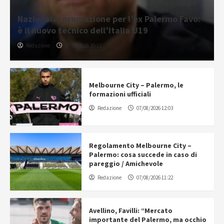
Nazionale, promozione per l’ex Palermo Favo:
è il nuovo tecnico dell’Italia U19
Redazione
07/08/2026 20:12
Melbourne City – Palermo, le
formazioni ufficiali
Redazione
07/08/2026 12:03
Regolamento Melbourne City –
Palermo: cosa succede in caso di
pareggio / Amichevole
Redazione
07/08/2026 11:22
Avellino, Favilli: “Mercato
importante del Palermo, ma occhio