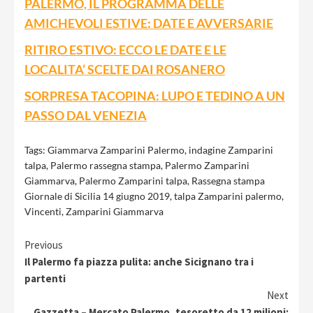
PALERMO, IL PROGRAMMA DELLE
AMICHEVOLI ESTIVE: DATE E AVVERSARIE
RITIRO ESTIVO: ECCO LE DATE E LE
LOCALITA’ SCELTE DAI ROSANERO
SORPRESA TACOPINA: LUPO E TEDINO A UN
PASSO DAL VENEZIA
Tags:
Giammarva Zamparini Palermo
,
indagine Zamparini
talpa
,
Palermo rassegna stampa
,
Palermo Zamparini
Giammarva
,
Palermo Zamparini talpa
,
Rassegna stampa
Giornale di Sicilia 14 giugno 2019
,
talpa Zamparini palermo
,
Vincenti
,
Zamparini Giammarva
Continue
Previous
Il Palermo fa piazza pulita: anche Sicignano tra i
Reading
partenti
Next
Gazzetta – Mercato Palermo, tesoretto da 12 milioni: