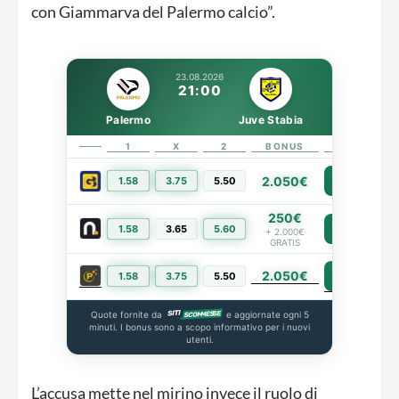
con Giammarva del Palermo calcio”.
23.08.2026
21:00
Palermo
Juve Stabia
1
X
2
BONUS
LINK
2.050€
1.58
3.75
5.50
PIÙ INFO
250€
1.58
3.65
5.60
PIÙ INFO
+ 2.000€
GRATIS
2.050€
PIÙ INFO
1.58
3.75
5.50
Quote fornite da
e aggiornate ogni 5
minuti. I bonus sono a scopo informativo per i nuovi
utenti.
L’accusa mette nel mirino invece il ruolo di