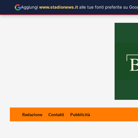
Aggiungi
www.stadionews.it
alle tue fonti preferite su Go
Skip
Redazione
Contatti
Pubblicità
to
content