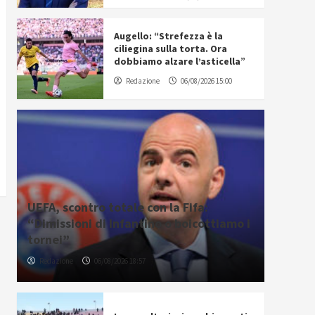
Augello: “Strefezza è la
ciliegina sulla torta. Ora
dobbiamo alzare l’asticella”
Redazione
06/08/2026 15:00
UEFA, scontro totale con la Fifa:
“Dimissioni di Infantino o boicottiamo i
tornei”
Redazione
06/08/2026 18:57