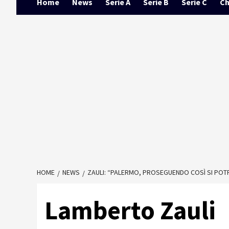
Home
News
Serie A
Serie B
Serie C
Ch
HOME
NEWS
ZAULI: “PALERMO, PROSEGUENDO COSÌ SI POTR
Lamberto Zauli