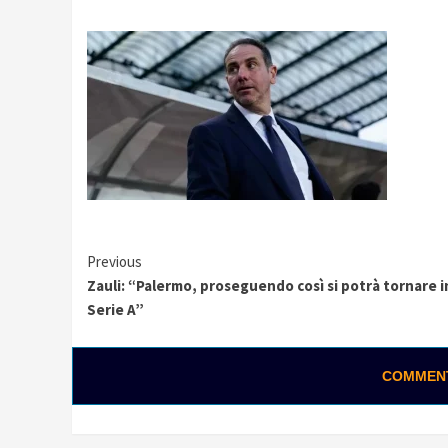
Continue
Previous
Zauli: “Palermo, proseguendo così si potrà tornare i
Reading
Serie A”
COMMENTA
Osti: “Strefezza è il colpo 
volevamo. Mercato in entr
Redazione
06/08/2026 15:28