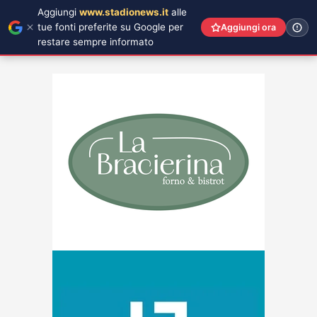
Aggiungi
www.stadionews.it
alle
tue fonti preferite su Google per
Aggiungi ora
restare sempre informato