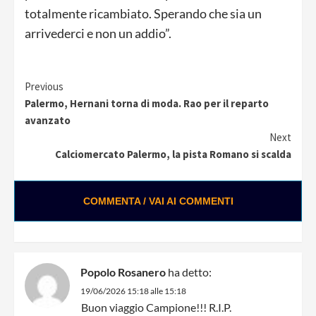
totalmente ricambiato. Sperando che sia un
arrivederci e non un addio”.
Continue
Previous
Palermo, Hernani torna di moda. Rao per il reparto
Reading
avanzato
Next
Calciomercato Palermo, la pista Romano si scalda
COMMENTA / VAI AI COMMENTI
Popolo Rosanero
ha detto:
19/06/2026 15:18 alle 15:18
Buon viaggio Campione!!! R.I.P.