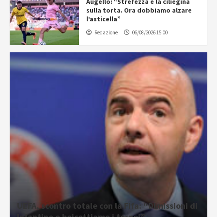
Augello: “Strefezza è la ciliegina
sulla torta. Ora dobbiamo alzare
l’asticella”
Redazione
06/08/2026 15:00
UEFA, scontro totale con la Fifa: “Dimissioni di
Infantino o boicottiamo i tornei”