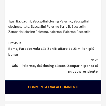
Tags:
Baccaglini
,
Baccaglini closing Palermo
,
Baccaglini
closing saltato
,
Baccaglini Palermo Serie B
,
Baccaglini
Zamparini closing Palermo
,
palermo
,
Palermo Baccaglini
Continue
Previous
Roma, Paredes vola allo Zenit: affare da 23 milioni più
Reading
bonus
Next
GdS – Palermo, dal closing al caos: Zamparini pensa al
nuovo presidente
COMMENTA / VAI AI COMMENTI