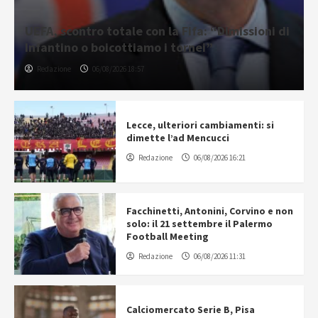
UEFA, scontro totale con la Fifa: “Dimissioni di
Infantino o boicottiamo i tornei”
Redazione
06/08/2026 18:57
Lecce, ulteriori cambiamenti: si
dimette l’ad Mencucci
Redazione
06/08/2026 16:21
Facchinetti, Antonini, Corvino e non
solo: il 21 settembre il Palermo
Football Meeting
Redazione
06/08/2026 11:31
Calciomercato Serie B, Pisa