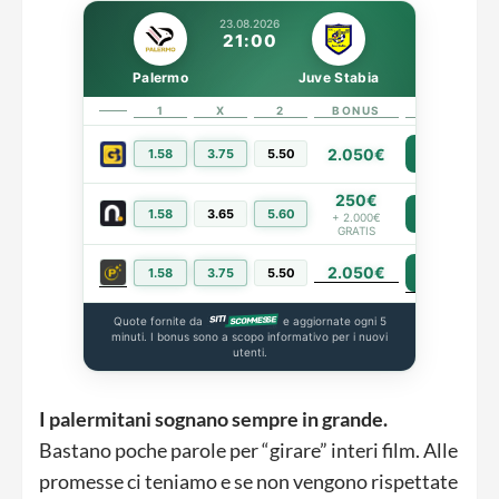
23.08.2026
21:00
Palermo
Juve Stabia
1
X
2
BONUS
LINK
2.050€
1.58
3.75
5.50
PIÙ INFO
250€
1.58
3.65
5.60
PIÙ INFO
+ 2.000€
GRATIS
2.050€
PIÙ INFO
1.58
3.75
5.50
Quote fornite da
e aggiornate ogni 5
minuti. I bonus sono a scopo informativo per i nuovi
utenti.
I palermitani sognano sempre in grande.
Bastano poche parole per “girare” interi film. Alle
promesse ci teniamo e se non vengono rispettate