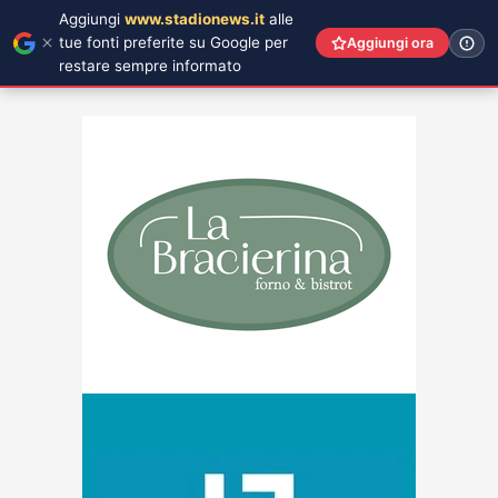
Aggiungi
www.stadionews.it
alle
tue fonti preferite su Google per
Aggiungi ora
restare sempre informato