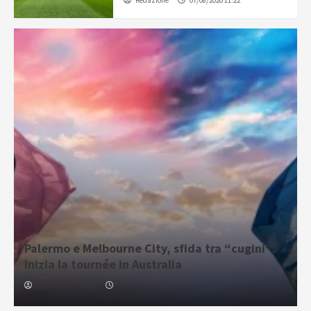
Redazione
07/08/2026 11:22
Palermo e Melbourne City, sfida tra “cugini”:
inizia la tournée in Australia
Gabriele Cavallaro
07/08/2026 06:30