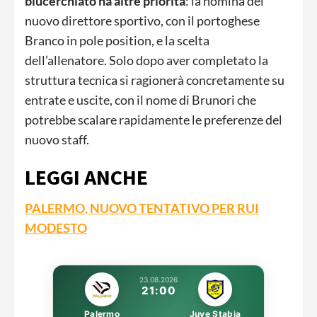
blucerchiato ha altre priorità
: la nomina del
nuovo direttore sportivo, con il portoghese
Branco in pole position, e la scelta
dell’allenatore. Solo dopo aver completato la
struttura tecnica si ragionerà concretamente su
entrate e uscite, con il nome di Brunori che
potrebbe scalare rapidamente le preferenze del
nuovo staff.
LEGGI ANCHE
PALERMO, NUOVO TENTATIVO PER RUI
MODESTO
23.08.2026
21:00
Palermo
Juve Stabia