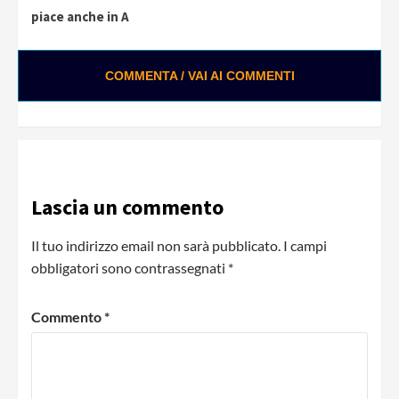
Reading
piace anche in A
COMMENTA / VAI AI COMMENTI
Lascia un commento
Il tuo indirizzo email non sarà pubblicato.
I campi
obbligatori sono contrassegnati
*
Commento
*