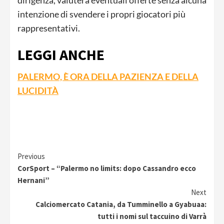
dirigenza, valuterà eventuali offerte senza alcuna
intenzione di svendere i propri giocatori più
rappresentativi.
LEGGI ANCHE
PALERMO, È ORA DELLA PAZIENZA E DELLA
LUCIDITÀ
Continue
Previous
CorSport – “Palermo no limits: dopo Cassandro ecco
Reading
Hernani”
Next
Calciomercato Catania, da Tumminello a Gyabuaa:
tutti i nomi sul taccuino di Varrà