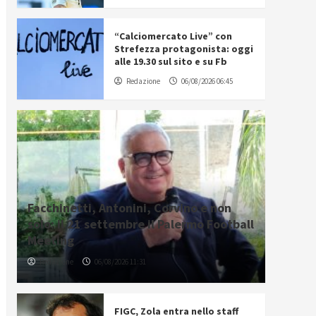
“Calciomercato Live” con
Strefezza protagonista: oggi
alle 19.30 sul sito e su Fb
Redazione
06/08/2026 06:45
Facchinetti, Antonini, Corvino e non
solo: il 21 settembre il Palermo Football
Meeting
Redazione
06/08/2026 11:31
FIGC, Zola entra nello staff