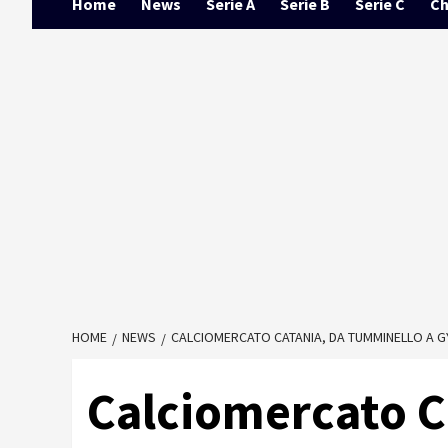
Home
News
Serie A
Serie B
Serie C
Ch
HOME
NEWS
CALCIOMERCATO CATANIA, DA TUMMINELLO A GY
Calciomercato C