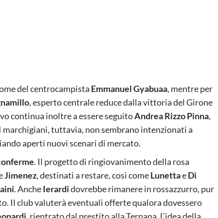
l nome del centrocampista
Emmanuel Gyabuaa
, mentre per
gnamillo
, esperto centrale reduce dalla vittoria del Girone
ivo continua inoltre a essere seguito
Andrea Rizzo Pinna
,
. I marchigiani, tuttavia, non sembrano intenzionati a
sciando aperti nuovi scenari di mercato.
 conferme
. Il progetto di ringiovanimento della rosa
e
Jimenez
, destinati a restare, così come
Lunetta
e
Di
aini
. Anche
Ierardi
dovrebbe rimanere in rossazzurro, pur
o. Il club valuterà eventuali offerte qualora dovessero
eonardi
, rientrato dal prestito alla Ternana. L’idea della