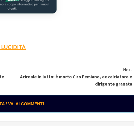
a
e aggiornate ogni 5
ono a scopo informativo per i nuovi
utenti.
 LUCIDITÀ
Next
te
Acireale in lutto: è morto Ciro Femiano, ex calciatore e
dirigente granata
 / VAI AI COMMENTI