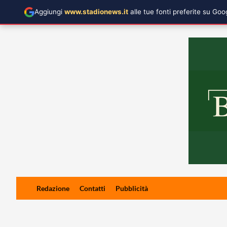
Aggiungi
www.stadionews.it
alle tue fonti preferite su Go
Skip
Redazione
Contatti
Pubblicità
to
content