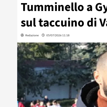
Tumminello a Gy
sul taccuino di 
Redazione
05/07/2026 11:18