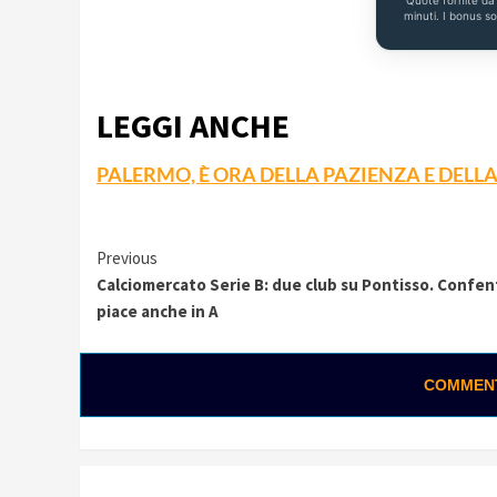
Quote fornite d
minuti. I bonus s
LEGGI ANCHE
PALERMO, È ORA DELLA PAZIENZA E DELLA
Continue
Previous
Calciomercato Serie B: due club su Pontisso. Confen
Reading
piace anche in A
COMMENTA