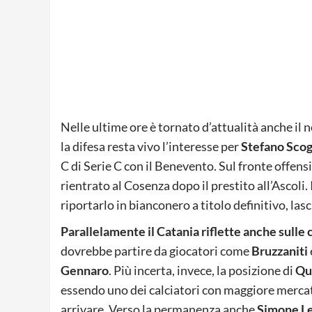
Nelle ultime ore è tornato d’attualità anche i
la difesa resta vivo l’interesse per
Stefano Sco
C di Serie C con il Benevento. Sul fronte offens
rientrato al Cosenza dopo il prestito all’Ascoli
riportarlo in bianconero a titolo definitivo, la
Parallelamente il Catania riflette anche sulle
dovrebbe partire da giocatori come
Bruzzaniti
Gennaro
. Più incerta, invece, la posizione di
Qu
essendo uno dei calciatori con maggiore mercat
arrivare. Verso la permanenza anche
Simone L