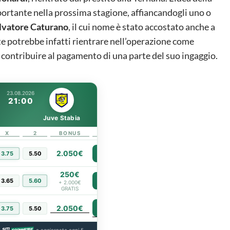
mportante nella prossima stagione, affiancandogli uno o
lvatore Caturano
, il cui nome è stato accostato anche a
te potrebbe infatti rientrare nell’operazione come
a contribuire al pagamento di una parte del suo ingaggio.
23.08.2026
21:00
Juve Stabia
X
2
BONUS
LINK
2.050€
3.75
5.50
PIÙ INFO
250€
3.65
5.60
PIÙ INFO
+ 2.000€
GRATIS
2.050€
PIÙ INFO
3.75
5.50