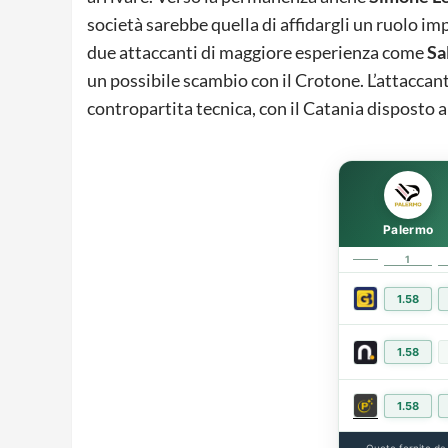
società sarebbe quella di affidargli un ruolo i
due attaccanti di maggiore esperienza come
Sa
un possibile scambio con il Crotone. L’attaccan
contropartita tecnica, con il Catania disposto 
Palermo
1
1.58
1.58
1.58