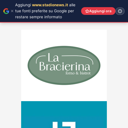
Aggiungi
www.stadionews.it
alle
tue fonti preferite su Google per
Aggiungi ora
restare sempre informato