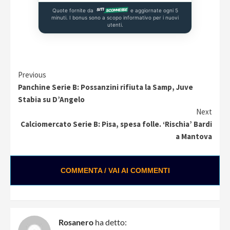
Quote fornite da
e aggiornate ogni 5
minuti. I bonus sono a scopo informativo per i nuovi
utenti.
Continue
Previous
Panchine Serie B: Possanzini rifiuta la Samp, Juve
Reading
Stabia su D’Angelo
Next
Calciomercato Serie B: Pisa, spesa folle. ‘Rischia’ Bardi
a Mantova
COMMENTA / VAI AI COMMENTI
Rosanero
ha detto: