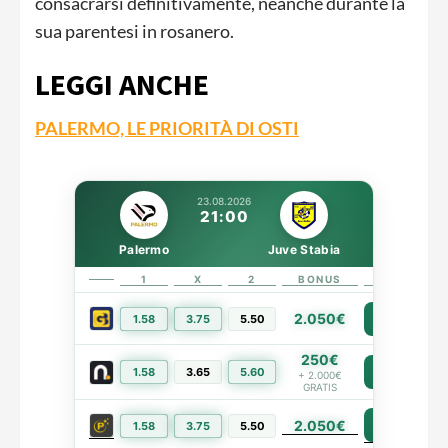
consacrarsi definitivamente, neanche durante la
sua parentesi in rosanero.
LEGGI ANCHE
PALERMO, LE PRIORITÀ DI OSTI
23.08.2026
21:00
Palermo
Juve Stabia
1
X
2
BONUS
LINK
2.050€
1.58
3.75
5.50
PIÙ INFO
250€
1.58
3.65
5.60
PIÙ INFO
+ 2.000€
GRATIS
2.050€
PIÙ INFO
1.58
3.75
5.50