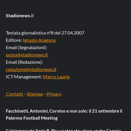
Stadionews
.it
Testata giornalistica n°8 del 27.04.2007
Editore:
Ignazio Aragona
Email (Segnalazioni):
posta@stadionews.it
Email (Redazione):
redazione@stadionews.it
ICT Management:
Marco Lauria
Contatti
-
Sitemap
-
Privacy
Facchinetti, Antonini, Corvino e non solo: il 21 settembre il
Palermo Football Meeting
Calciomercato Serie B, Pisa scatenato: piace anche Correia