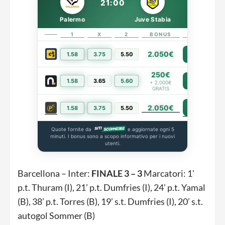
21:00
Palermo
Juve Stabia
1
X
2
BONUS
LINK
2.050€
1.58
3.75
5.50
PIÙ INFO
250€
1.58
3.65
5.60
PIÙ INFO
+ 2.000€
GRATIS
2.050€
PIÙ INFO
1.58
3.75
5.50
Quote fornite da
e aggiornate ogni 5
minuti. I bonus sono a scopo informativo per i nuovi
utenti.
Barcellona – Inter:
FINALE 3 – 3
Marcatori: 1’
p.t. Thuram (I), 21’ p.t. Dumfries (I), 24’ p.t. Yamal
(B), 38’ p.t. Torres (B), 19’ s.t. Dumfries (I), 20’ s.t.
autogol Sommer (B)