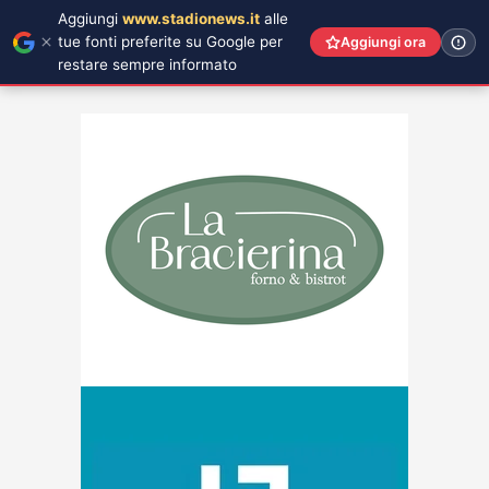
Aggiungi
www.stadionews.it
alle
tue fonti preferite su Google per
Aggiungi ora
restare sempre informato