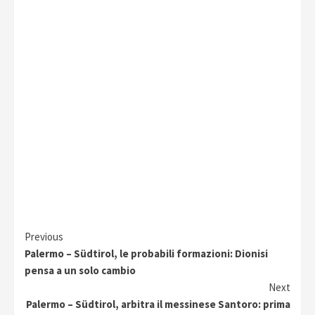
Continue
Previous
Palermo – Südtirol, le probabili formazioni: Dionisi
Reading
pensa a un solo cambio
Next
Palermo – Südtirol, arbitra il messinese Santoro: prima