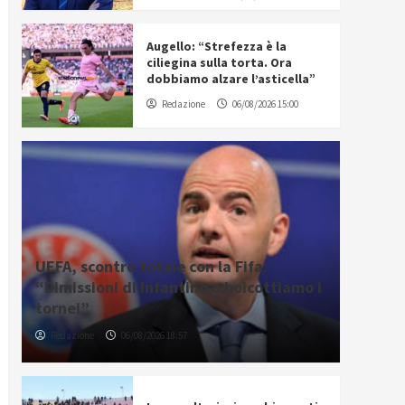
Augello: “Strefezza è la
ciliegina sulla torta. Ora
dobbiamo alzare l’asticella”
Redazione
06/08/2026 15:00
UEFA, scontro totale con la Fifa:
“Dimissioni di Infantino o boicottiamo i
tornei”
Redazione
06/08/2026 18:57