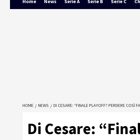
Home
News
Serie A
Serie B
Serie C
Ch
HOME
NEWS
DI CESARE: “FINALE PLAYOFF? PERDERE COSÌ 
Di Cesare: “Fina