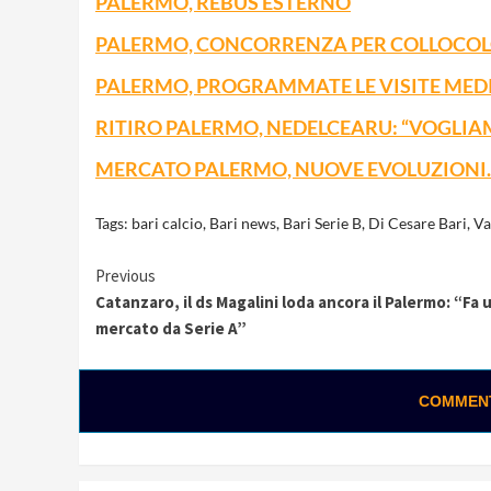
PALERMO, REBUS ESTERNO
PALERMO, CONCORRENZA PER COLLOCO
PALERMO, PROGRAMMATE LE VISITE MED
RITIRO PALERMO, NEDELCEARU: “VOGLIA
MERCATO PALERMO, NUOVE EVOLUZIONI. 
Tags:
bari calcio
,
Bari news
,
Bari Serie B
,
Di Cesare Bari
,
Va
Continue
Previous
Catanzaro, il ds Magalini loda ancora il Palermo: “Fa 
Reading
mercato da Serie A”
COMMENTA