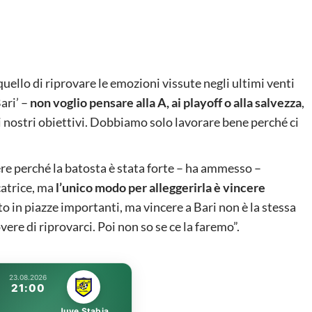
quello di riprovare le emozioni vissute negli ultimi venti
ari’ –
non voglio pensare alla A, ai playoff o alla salvezza
,
i nostri obiettivi. Dobbiamo solo lavorare bene perché ci
ere perché la batosta è stata forte – ha ammesso –
catrice, ma
l’unico modo per alleggerirla è vincere
ato in piazze importanti, ma vincere a Bari non è la stessa
ere di riprovarci. Poi non so se ce la faremo”.
23.08.2026
21:00
Juve Stabia