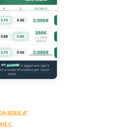
X
2
BONUS
LINK
2.050€
3.75
5.50
PIÙ INFO
250€
3.65
5.60
PIÙ INFO
+ 2.000€
GRATIS
2.050€
PIÙ INFO
3.75
5.50
a
e aggiornate ogni 5
ono a scopo informativo per i nuovi
utenti.
A SERIE A”
RIE C