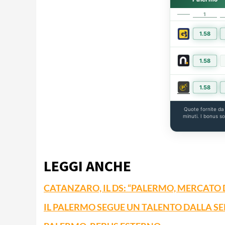
1
1.58
1.58
1.58
Quote fornite d
minuti. I bonus s
LEGGI ANCHE
CATANZARO, IL DS: “PALERMO, MERCATO D
IL PALERMO SEGUE UN TALENTO DALLA SE