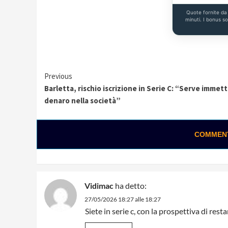
Quote fornite d
minuti. I bonus s
Continue
Previous
Barletta, rischio iscrizione in Serie C: “Serve immet
Reading
denaro nella società”
COMMENTA
Vidimac
ha detto:
27/05/2026 18:27 alle 18:27
Siete in serie c, con la prospettiva di resta