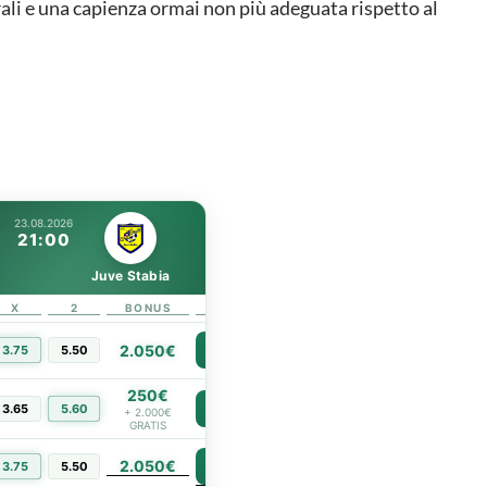
rali e una capienza ormai non più adeguata rispetto al
23.08.2026
21:00
Juve Stabia
X
2
BONUS
LINK
2.050€
3.75
5.50
PIÙ INFO
250€
3.65
5.60
PIÙ INFO
+ 2.000€
GRATIS
2.050€
PIÙ INFO
3.75
5.50