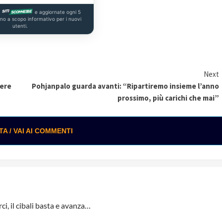
a
e aggiornate ogni 5
ono a scopo informativo per i nuovi
utenti.
Next
tere
Pohjanpalo guarda avanti: “Ripartiremo insieme l’anno
prossimo, più carichi che mai”
 / VAI AI COMMENTI
rci, il cibali basta e avanza…