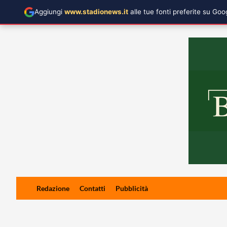
Aggiungi
www.stadionews.it
alle tue fonti preferite su Go
Skip
Redazione
Contatti
Pubblicità
to
content