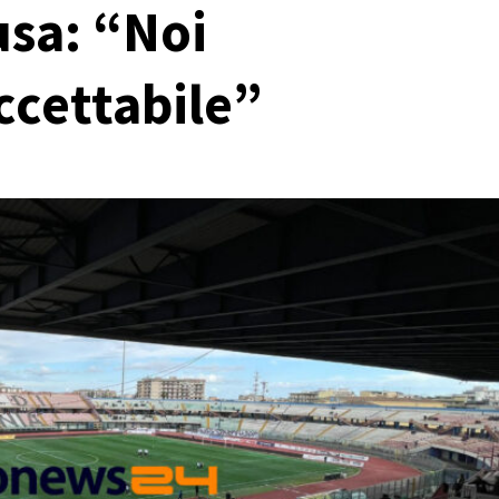
usa: “Noi
ccettabile”