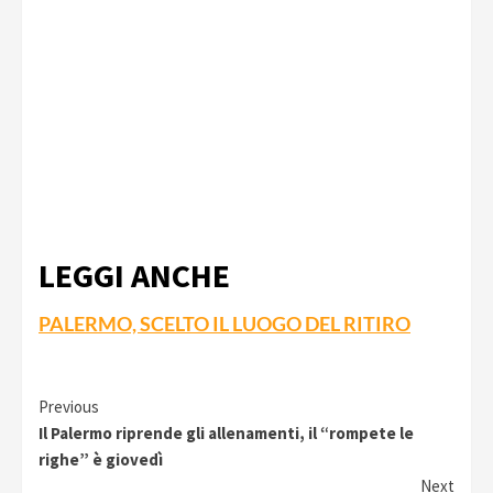
LEGGI ANCHE
PALERMO, SCELTO IL LUOGO DEL RITIRO
Continue
Previous
Il Palermo riprende gli allenamenti, il “rompete le
Reading
righe” è giovedì
Next