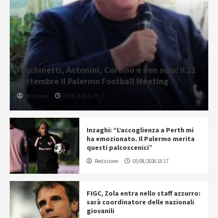
Facchinetti, Antonini, Corvino e non solo: il 21
settembre il Palermo Football Meeting
Redazione
06/08/2026 11:31
Inzaghi: “L’accoglienza a Perth mi
ha emozionato. Il Palermo merita
questi palcoscenici”
Redazione
05/08/2026 18:17
FIGC, Zola entra nello staff azzurro:
sarà coordinatore delle nazionali
giovanili