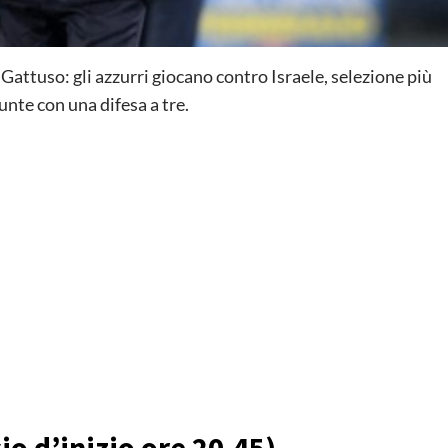
Gattuso: gli azzurri giocano contro Israele, selezione più
punte con una difesa a tre.
cio d’inizio ore 20.45)