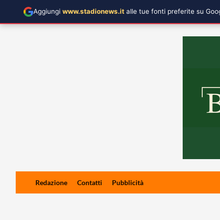
Aggiungi
www.stadionews.it
alle tue fonti preferite su Go
Skip
Redazione
Contatti
Pubblicità
to
content