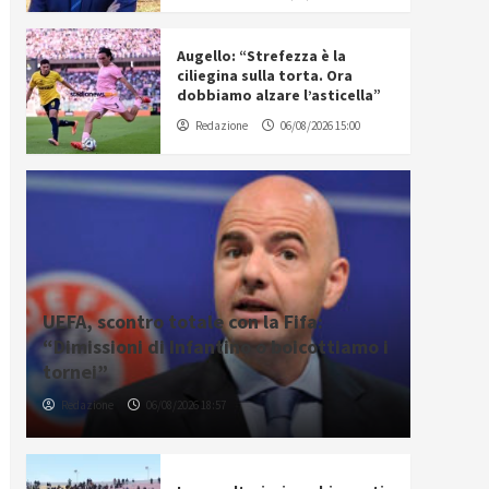
Augello: “Strefezza è la
ciliegina sulla torta. Ora
dobbiamo alzare l’asticella”
Redazione
06/08/2026 15:00
UEFA, scontro totale con la Fifa:
“Dimissioni di Infantino o boicottiamo i
tornei”
Redazione
06/08/2026 18:57