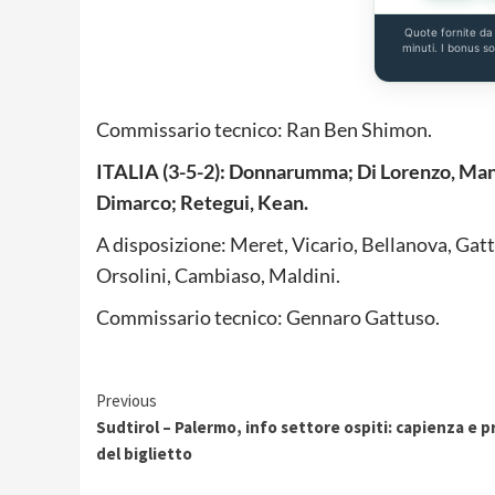
Quote fornite d
minuti. I bonus s
Commissario tecnico: Ran Ben Shimon.
ITALIA (3-5-2): Donnarumma; Di Lorenzo, Mancin
Dimarco; Retegui, Kean.
A disposizione: Meret, Vicario, Bellanova, Gatti
Orsolini, Cambiaso, Maldini.
Commissario tecnico: Gennaro Gattuso.
Continue
Previous
Sudtirol – Palermo, info settore ospiti: capienza e 
Reading
del biglietto