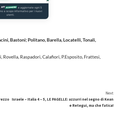
a
e aggiornate ogni 5
ono a scopo informativo per i nuovi
utenti.
i, Bastoni; Politano, Barella, Locatelli, Tonali,
, Rovella, Raspadori, Calafiori, P.Esposito, Frattesi,
Next
prezzo
Israele – Italia 4 – 5, LE PAGELLE: azzurri nel segno di Kean
e Retegui, ma che fatica!