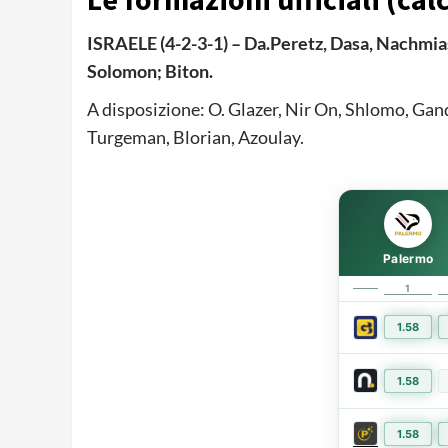
ISRAELE (4-2-3-1) – Da.Peretz, Dasa, Nachmias
Solomon; Biton.
A disposizione: O. Glazer, Nir On, Shlomo, Gan
Turgeman, Blorian, Azoulay.
Palermo
1
1.58
1.58
1.58