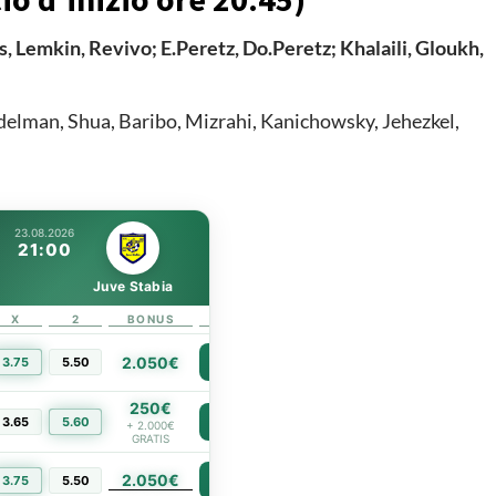
, Lemkin, Revivo; E.Peretz, Do.Peretz; Khalaili, Gloukh,
delman, Shua, Baribo, Mizrahi, Kanichowsky, Jehezkel,
23.08.2026
21:00
Juve Stabia
X
2
BONUS
LINK
2.050€
3.75
5.50
PIÙ INFO
250€
3.65
5.60
PIÙ INFO
+ 2.000€
GRATIS
2.050€
PIÙ INFO
3.75
5.50