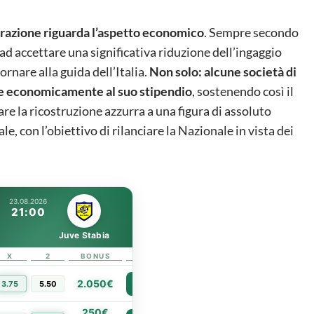
erazione riguarda l’aspetto economico
. Sempre secondo
ad accettare una significativa riduzione dell’ingaggio
ornare alla guida dell’Italia.
Non solo: alcune società di
re economicamente al suo stipendio
, sostenendo così il
are la ricostruzione azzurra a una figura di assoluto
, con l’obiettivo di rilanciare la Nazionale in vista dei
23.08.2026
21:00
Juve Stabia
X
2
BONUS
LINK
2.050€
3.75
5.50
PIÙ INFO
250€