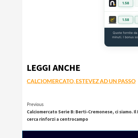
1.58
1.58
Quote fornite d
minuti. I bonus s
LEGGI ANCHE
CALCIOMERCATO, ESTEVEZ AD UN PASSO
Continue
Previous
Calciomercato Serie B: Berti-Cremonese, ci siamo. Il 
Reading
cerca rinforzi a centrocampo