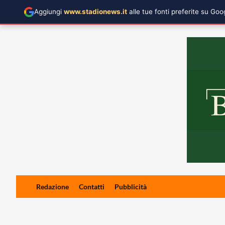
Aggiungi
www.stadionews.it
alle tue fonti preferite su Go
Skip
Redazione
Contatti
Pubblicità
to
content