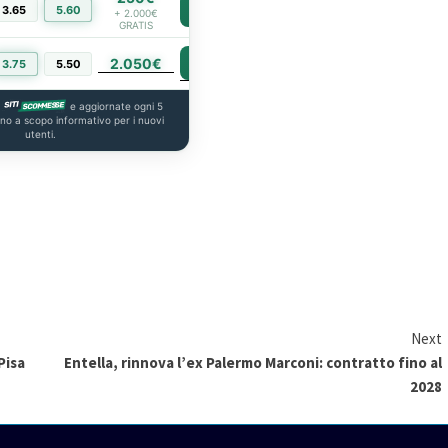
3.65
5.60
PIÙ INFO
+ 2.000€
GRATIS
2.050€
PIÙ INFO
3.75
5.50
a
e aggiornate ogni 5
ono a scopo informativo per i nuovi
utenti.
Next
Pisa
Entella, rinnova l’ex Palermo Marconi: contratto fino al
2028