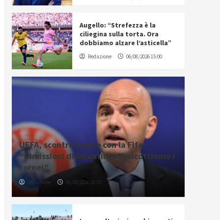
Augello: “Strefezza è la
ciliegina sulla torta. Ora
dobbiamo alzare l’asticella”
Redazione
06/08/2026 15:00
UEFA, scontro totale con la Fifa:
“Dimissioni di Infantino o boicottiamo i
tornei”
Redazione
06/08/2026 18:57