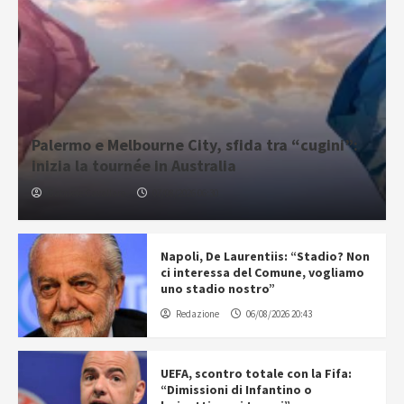
Palermo e Melbourne City, sfida tra “cugini”:
inizia la tournée in Australia
Gabriele Cavallaro
07/08/2026 06:30
Napoli, De Laurentiis: “Stadio? Non
ci interessa del Comune, vogliamo
uno stadio nostro”
Redazione
06/08/2026 20:43
UEFA, scontro totale con la Fifa:
“Dimissioni di Infantino o