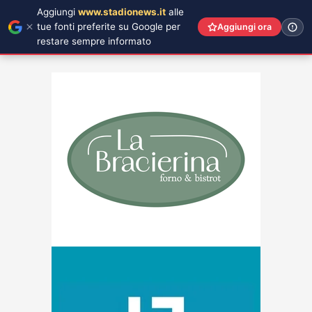
Aggiungi
www.stadionews.it
alle
tue fonti preferite su Google per
Aggiungi ora
restare sempre informato