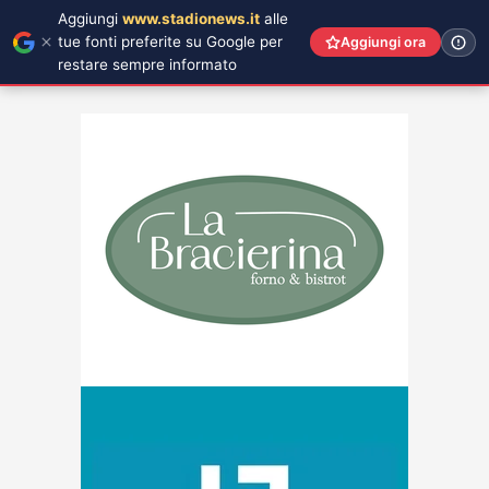
Aggiungi
www.stadionews.it
alle
tue fonti preferite su Google per
Aggiungi ora
restare sempre informato