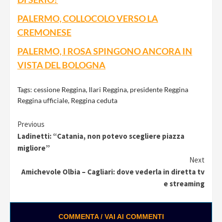
PALERMO, COLLOCOLO VERSO LA
CREMONESE
PALERMO, I ROSA SPINGONO ANCORA IN
VISTA DEL BOLOGNA
Tags:
cessione Reggina
,
Ilari Reggina
,
presidente Reggina
Reggina ufficiale
,
Reggina ceduta
Continue
Previous
Ladinetti: “Catania, non potevo scegliere piazza
Reading
migliore”
Next
Amichevole Olbia – Cagliari: dove vederla in diretta tv
e streaming
COMMENTA / VAI AI COMMENTI