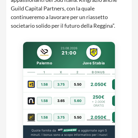
Guild Capital Partners, con la quale
continueremo a lavorare per un riassetto
societario solido per il futuro della Reggina”.
23.08.2026
21:00
Palermo
Juve Stabia
1
X
2
BONUS
LINK
2.050€
1.58
3.75
5.50
PIÙ INFO
250€
1.58
3.65
5.60
PIÙ INFO
+ 2.000€
GRATIS
2.050€
PIÙ INFO
1.58
3.75
5.50
Quote fornite da
e aggiornate ogni 5
minuti. I bonus sono a scopo informativo per i nuovi