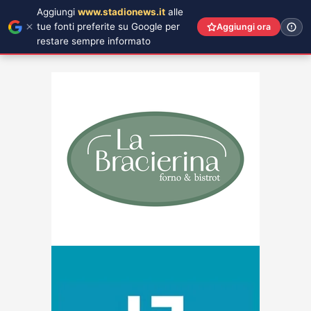
Aggiungi
www.stadionews.it
alle
tue fonti preferite su Google per
Aggiungi ora
restare sempre informato