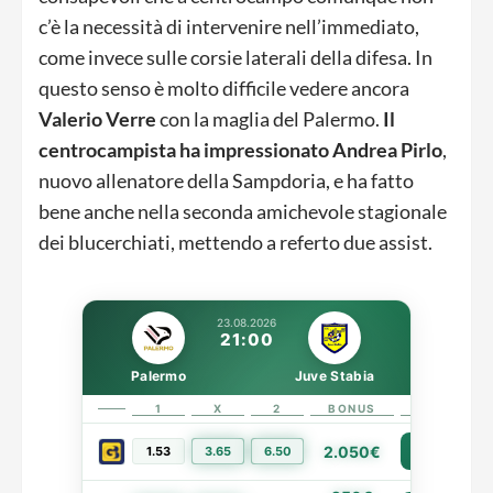
c’è la necessità di intervenire nell’immediato,
come invece sulle corsie laterali della difesa. In
questo senso è molto difficile vedere ancora
Valerio Verre
con la maglia del Palermo.
Il
centrocampista ha impressionato Andrea Pirlo
,
nuovo allenatore della Sampdoria, e ha fatto
bene anche nella seconda amichevole stagionale
dei blucerchiati, mettendo a referto due assist.
23.08.2026
21:00
Palermo
Juve Stabia
1
X
2
BONUS
LINK
2.050€
1.53
3.65
6.50
PIÙ INFO