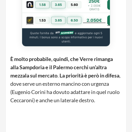
250€
1.58
3.65
5.60
PIÙ INFO
+ 2.000€
GRATIS
2.050€
PIÙ INFO
1.53
3.65
6.50
Quote fornite da
e aggiornate ogni 5
minuti. I bonus sono a scopo informativo per i nuovi
utenti.
È molto probabile, quindi, che Verre rimanga
alla Sampdoria e il Palermo cerchi un’altra
mezzala sul mercato
.
La priorità è però in difesa
,
dove serve un esterno mancino con urgenza
(Eugenio Corini ha dovuto adattare in quel ruolo
Ceccaroni) e anche un laterale destro.