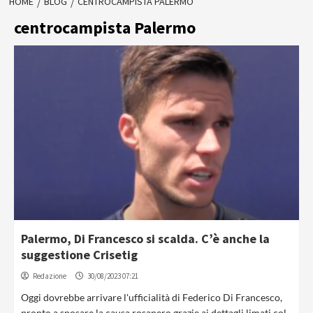
HOME
BLOG
CENTROCAMPISTA PALERMO
centrocampista Palermo
Palermo, Di Francesco si scalda. C’è anche la
suggestione Crisetig
Redazione
30/08/2023 07:21
Oggi dovrebbe arrivare l'ufficialità di Federico Di Francesco,
pronto a sposare la causa rosanero grazie ai dettagli limati col