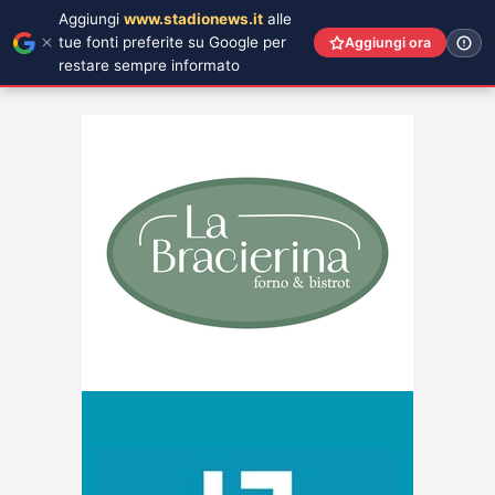
Aggiungi
www.stadionews.it
alle
tue fonti preferite su Google per
Aggiungi ora
restare sempre informato