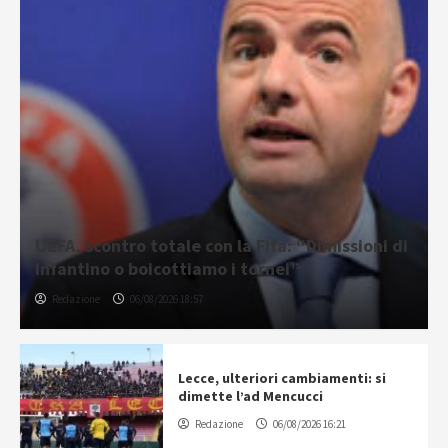
UEFA, scontro totale con la Fifa: “Dimissioni di
Infantino o boicottiamo i tornei”
Redazione
06/08/2026 18:57
Lecce, ulteriori cambiamenti: si
dimette l’ad Mencucci
Redazione
06/08/2026 16:21