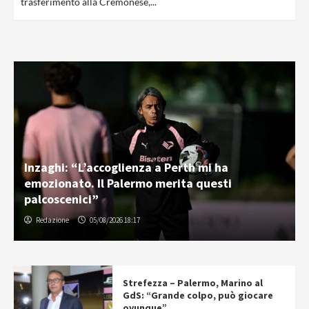
trasferimento alla Cremonese,...
Inzaghi: “L’accoglienza a Perth mi ha
emozionato. Il Palermo merita questi
palcoscenici”
Redazione
05/08/2026 18:17
Strefezza – Palermo, Marino al
GdS: “Grande colpo, può giocare
ovunque”