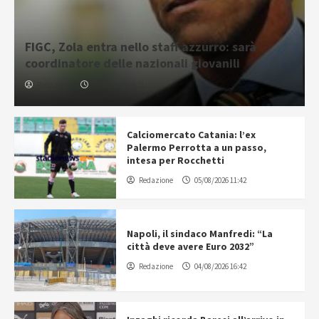
FIGC, Zola entra nello staff azzurro: sarà
coordinatore delle nazionali giovanili
Redazione
05/08/2026 16:31
Calciomercato Catania: l’ex
Palermo Perrotta a un passo,
intesa per Rocchetti
Redazione
05/08/2026 11:42
Napoli, il sindaco Manfredi: “La
città deve avere Euro 2032”
Redazione
04/08/2026 16:42