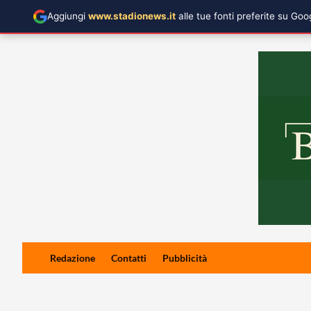
Aggiungi
www.stadionews.it
alle tue fonti preferite su Go
Skip
Redazione
Contatti
Pubblicità
to
content