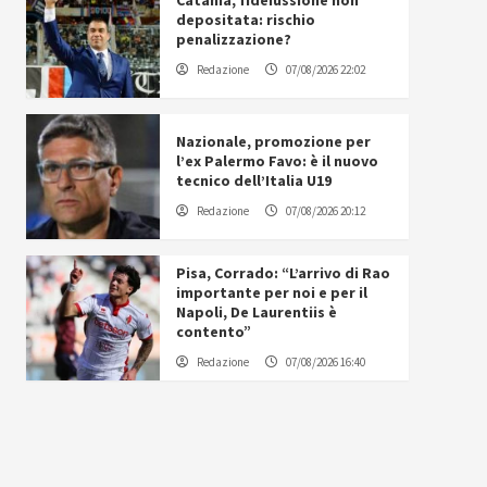
Catania, fideiussione non
depositata: rischio
penalizzazione?
Redazione
07/08/2026 22:02
Nazionale, promozione per
l’ex Palermo Favo: è il nuovo
tecnico dell’Italia U19
Redazione
07/08/2026 20:12
Pisa, Corrado: “L’arrivo di Rao
importante per noi e per il
Napoli, De Laurentiis è
contento”
Redazione
07/08/2026 16:40