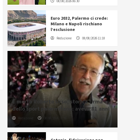
08/08/2026 06:30
Euro 2032, Palermo ci crede:
Milano e Napoli rischiano
l’esclusione
Redazione
08/08/2026 11:18
È morto Roberto Urso, storica firma
dello sport palermitano: aveva 81 anni
Redazione
08/08/2026 11:36