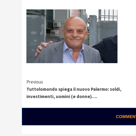
Continue
Previous
Tuttolomondo spiega il nuovo Palermo: soldi,
Reading
investimenti, uomini (e donne)….
COMMENTA