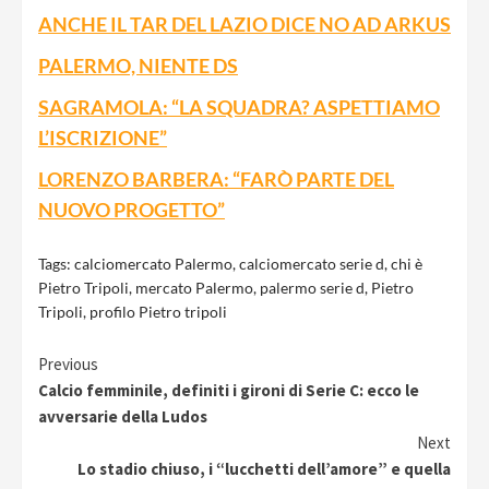
ANCHE IL TAR DEL LAZIO DICE NO AD ARKUS
PALERMO, NIENTE DS
SAGRAMOLA: “LA SQUADRA? ASPETTIAMO
L’ISCRIZIONE”
LORENZO BARBERA: “FARÒ PARTE DEL
NUOVO PROGETTO”
Tags:
calciomercato Palermo
,
calciomercato serie d
,
chi è
Pietro Tripoli
,
mercato Palermo
,
palermo serie d
,
Pietro
Tripoli
,
profilo Pietro tripoli
Continue
Previous
Calcio femminile, definiti i gironi di Serie C: ecco le
Reading
avversarie della Ludos
Next
Lo stadio chiuso, i “lucchetti dell’amore” e quella