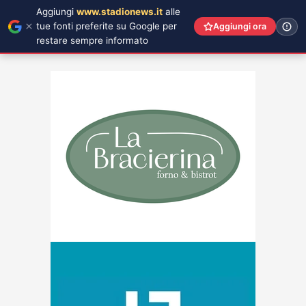
Aggiungi
www.stadionews.it
alle
tue fonti preferite su Google per
Aggiungi ora
restare sempre informato