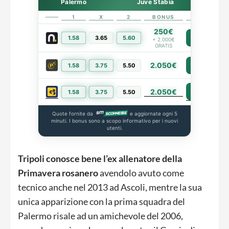
Palermo
Juve Stabia
1
X
2
BONUS
LINK
250€
1.58
3.65
5.60
PIÙ INFO
+ 2.000€
GRATIS
2.050€
1.58
3.75
5.50
PIÙ INFO
2.050€
PIÙ INFO
1.58
3.75
5.50
Quote fornite da
e aggiornate ogni 5
minuti. I bonus sono a scopo informativo per i nuovi
utenti.
Tripoli conosce bene l’ex allenatore della
Primavera rosanero
avendolo avuto come
tecnico anche nel 2013 ad Ascoli, mentre la sua
unica apparizione con la prima squadra del
Palermo risale ad un amichevole del 2006,