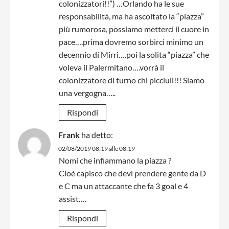
colonizzatori!!”) …Orlando ha le sue
responsabilità, ma ha ascoltato la “piazza”
più rumorosa, possiamo metterci il cuore in
pace….prima dovremo sorbirci minimo un
decennio di Mirri….poi la solita “piazza” che
voleva il Palermitano….vorrà il
colonizzatore di turno chi picciuli!!! Siamo
una vergogna…..
Rispondi
Frank
ha detto:
02/08/2019 08:19 alle 08:19
Nomi che infiammano la piazza ?
Cioè capisco che devi prendere gente da D
e C ma un attaccante che fa 3 goal e 4
assist….
Rispondi