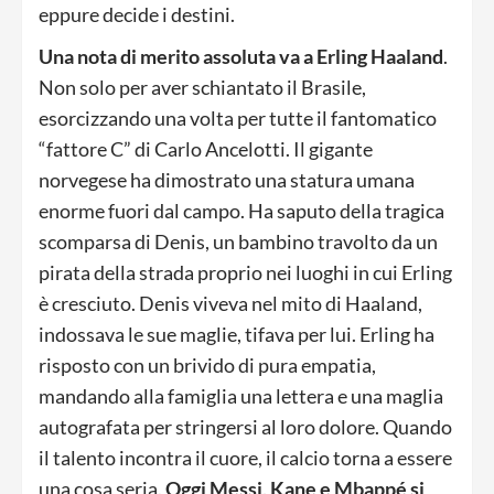
eppure decide i destini.
Una nota di merito assoluta va a Erling Haaland
.
Non solo per aver schiantato il Brasile,
esorcizzando una volta per tutte il fantomatico
“fattore C” di Carlo Ancelotti. Il gigante
norvegese ha dimostrato una statura umana
enorme fuori dal campo. Ha saputo della tragica
scomparsa di Denis, un bambino travolto da un
pirata della strada proprio nei luoghi in cui Erling
è cresciuto. Denis viveva nel mito di Haaland,
indossava le sue maglie, tifava per lui. Erling ha
risposto con un brivido di pura empatia,
mandando alla famiglia una lettera e una maglia
autografata per stringersi al loro dolore. Quando
il talento incontra il cuore, il calcio torna a essere
una cosa seria.
Oggi Messi, Kane e Mbappé si