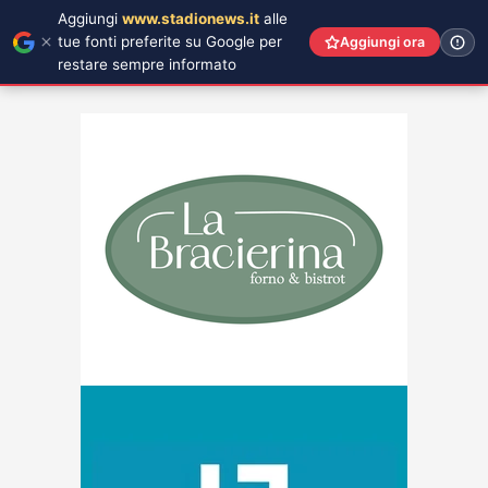
Aggiungi
www.stadionews.it
alle
tue fonti preferite su Google per
Aggiungi ora
restare sempre informato