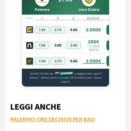
Palermo
Juve Stabia
1
X
2
BONUS
LINK
2.050€
1.58
3.75
5.50
PIÙ INFO
250€
1.58
3.65
5.60
PIÙ INFO
+ 2.000€
GRATIS
2.050€
PIÙ INFO
1.58
3.75
5.50
Quote fornite da
e aggiornate ogni 5
minuti. I bonus sono a scopo informativo per i nuovi
utenti.
LEGGI ANCHE
PALERMO, ORE DECISIVE PER RAO