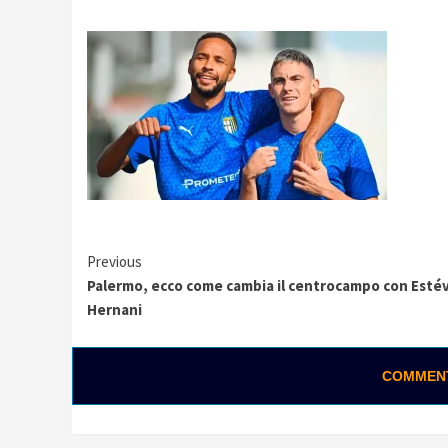
Continue
Previous
Palermo, ecco come cambia il centrocampo con Esté
Reading
Hernani
COMMENTA