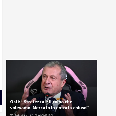
Osti: “Strefezza è il colpo che
volevamo. Mercato in entrata chiuso”
Redazione
06/08/2026 15:28