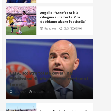
Augello: “Strefezza è la
ciliegina sulla torta. Ora
dobbiamo alzare l’asticella”
Redazione
06/08/2026 15:00
UEFA, scontro totale con la Fifa:
“Dimissioni di Infantino o boicottiamo i
tornei”
Redazione
06/08/2026 18:57