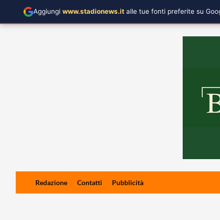
Aggiungi
www.stadionews.it
alle tue fonti preferite su Go
Skip
Redazione
Contatti
Pubblicità
to
content