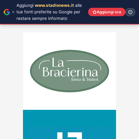
Aggiungi
www.stadionews.it
alle
tue fonti preferite su Google per
Aggiungi ora
restare sempre informato