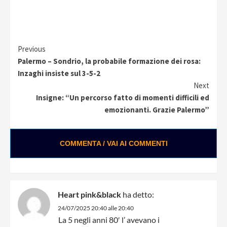
Continue
Previous
Palermo – Sondrio, la probabile formazione dei rosa:
Reading
Inzaghi insiste sul 3-5-2
Next
Insigne: “Un percorso fatto di momenti difficili ed
emozionanti. Grazie Palermo”
COMMENTA / VAI AI COMMENTI
Heart pink&black
ha detto:
24/07/2025 20:40 alle 20:40
La 5 negli anni 80′ l’ avevano i