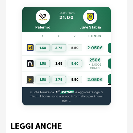
23.08.2026
21:00
Palermo
Juve Stabia
1
X
2
BONUS
LINK
2.050€
1.58
3.75
5.50
PIÙ INFO
250€
1.58
3.65
5.60
PIÙ INFO
+ 2.000€
GRATIS
2.050€
PIÙ INFO
1.58
3.75
5.50
Quote fornite da
e aggiornate ogni 5
minuti. I bonus sono a scopo informativo per i nuovi
utenti.
LEGGI ANCHE