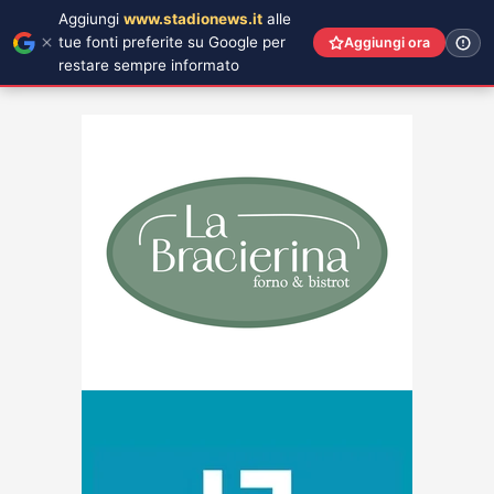
Aggiungi
www.stadionews.it
alle
tue fonti preferite su Google per
Aggiungi ora
restare sempre informato