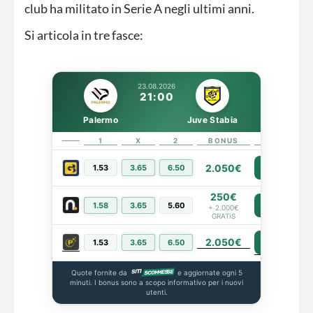
club ha militato in Serie A negli ultimi anni.
Si articola in tre fasce:
23.08.2026
21:00
Palermo
Juve Stabia
1
X
2
BONUS
LINK
2.050€
1.53
3.65
6.50
PIÙ INFO
250€
1.58
3.65
5.60
PIÙ INFO
+ 2.000€
GRATIS
2.050€
PIÙ INFO
1.53
3.65
6.50
Quote fornite da
e aggiornate ogni 5
minuti. I bonus sono a scopo informativo per i nuovi
utenti.