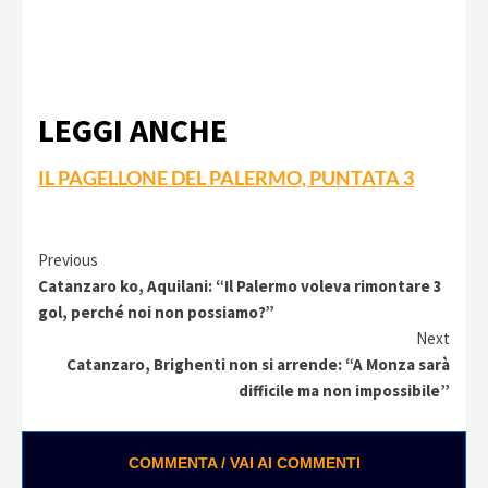
LEGGI ANCHE
IL PAGELLONE DEL PALERMO, PUNTATA 3
Continue
Previous
Catanzaro ko, Aquilani: “Il Palermo voleva rimontare 3
Reading
gol, perché noi non possiamo?”
Next
Catanzaro, Brighenti non si arrende: “A Monza sarà
difficile ma non impossibile”
COMMENTA / VAI AI COMMENTI