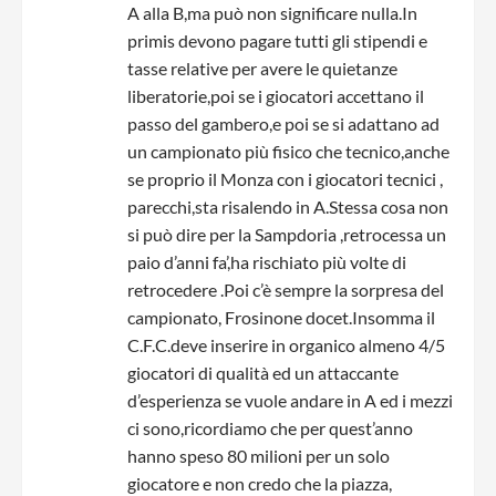
A alla B,ma può non significare nulla.In
primis devono pagare tutti gli stipendi e
tasse relative per avere le quietanze
liberatorie,poi se i giocatori accettano il
passo del gambero,e poi se si adattano ad
un campionato più fisico che tecnico,anche
se proprio il Monza con i giocatori tecnici ,
parecchi,sta risalendo in A.Stessa cosa non
si può dire per la Sampdoria ,retrocessa un
paio d’anni fa’,ha rischiato più volte di
retrocedere .Poi c’è sempre la sorpresa del
campionato, Frosinone docet.Insomma il
C.F.C.deve inserire in organico almeno 4/5
giocatori di qualità ed un attaccante
d’esperienza se vuole andare in A ed i mezzi
ci sono,ricordiamo che per quest’anno
hanno speso 80 milioni per un solo
giocatore e non credo che la piazza,