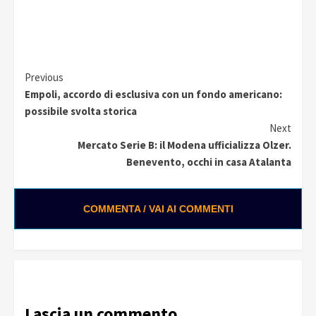
Continue
Previous
Empoli, accordo di esclusiva con un fondo americano:
Reading
possibile svolta storica
Next
Mercato Serie B: il Modena ufficializza Olzer.
Benevento, occhi in casa Atalanta
COMMENTA / VAI AI COMMENTI
Lascia un commento