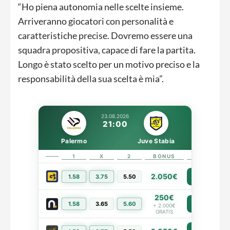
“
Ho piena autonomia nelle scelte insieme.
Arriveranno giocatori con personalità e
caratteristiche precise. Dovremo essere una
squadra propositiva, capace di fare la partita.
Longo è stato scelto per un motivo preciso e la
responsabilità della sua scelta è mia”.
23.08.2026
21:00
Palermo
Juve Stabia
1
X
2
BONUS
LINK
2.050€
1.58
3.75
5.50
PIÙ INFO
250€
1.58
3.65
5.60
PIÙ INFO
+ 2.000€
GRATIS