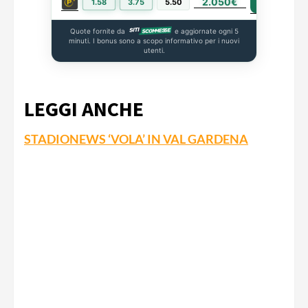
2.050€
PIÙ INFO
1.58
3.75
5.50
Quote fornite da
e aggiornate ogni 5
minuti. I bonus sono a scopo informativo per i nuovi
utenti.
LEGGI ANCHE
STADIONEWS ‘VOLA’ IN VAL GARDENA