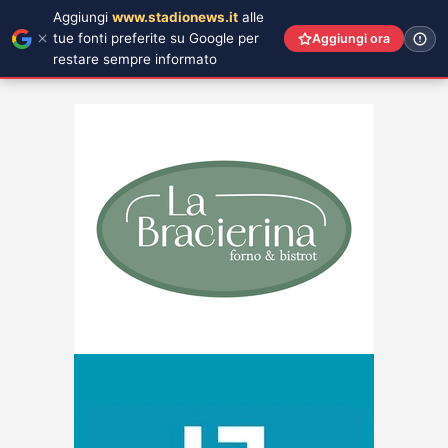
Aggiungi
www.stadionews.it
alle
tue fonti preferite su Google per
Aggiungi ora
restare sempre informato