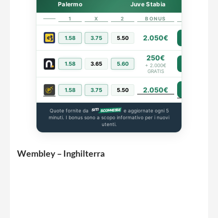
Palermo
Juve Stabia
1
X
2
BONUS
LINK
2.050€
1.58
3.75
5.50
PIÙ INFO
250€
1.58
3.65
5.60
PIÙ INFO
+ 2.000€
GRATIS
2.050€
PIÙ INFO
1.58
3.75
5.50
Quote fornite da
e aggiornate ogni 5
minuti. I bonus sono a scopo informativo per i nuovi
utenti.
Wembley – Inghilterra