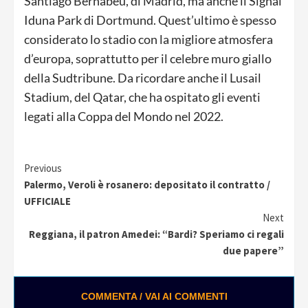
Santiago Bernabeu, di Madrid, ma anche il Signal
Iduna Park di Dortmund. Quest’ultimo è spesso
considerato lo stadio con la migliore atmosfera
d’europa, soprattutto per il celebre muro giallo
della Sudtribune. Da ricordare anche il Lusail
Stadium, del Qatar, che ha ospitato gli eventi
legati alla Coppa del Mondo nel 2022.
Continue
Previous
Palermo, Veroli è rosanero: depositato il contratto /
Reading
UFFICIALE
Next
Reggiana, il patron Amedei: “Bardi? Speriamo ci regali
due papere”
COMMENTA / VAI AI COMMENTI