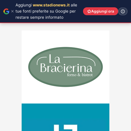
Aggiungi
www.stadionews.it
alle
tue fonti preferite su Google per
Aggiungi ora
restare sempre informato