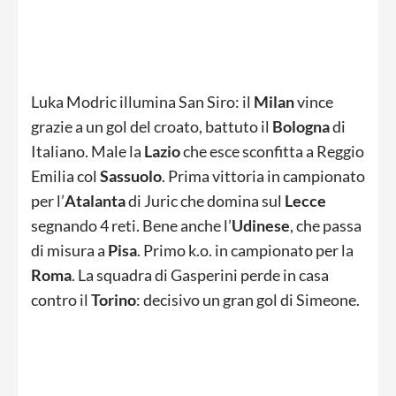
Luka Modric illumina San Siro: il
Milan
vince
grazie a un gol del croato, battuto il
Bologna
di
Italiano. Male la
Lazio
che esce sconfitta a Reggio
Emilia col
Sassuolo
. Prima vittoria in campionato
per l’
Atalanta
di Juric che domina sul
Lecce
segnando 4 reti. Bene anche l’
Udinese
, che passa
di misura a
Pisa
. Primo k.o. in campionato per la
Roma
. La squadra di Gasperini perde in casa
contro il
Torino
: decisivo un gran gol di Simeone.