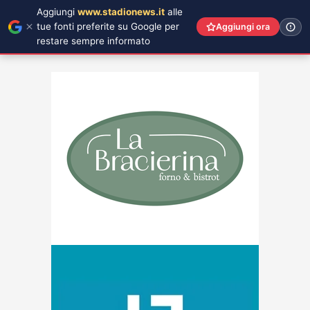
Aggiungi
www.stadionews.it
alle
tue fonti preferite su Google per
Aggiungi ora
restare sempre informato