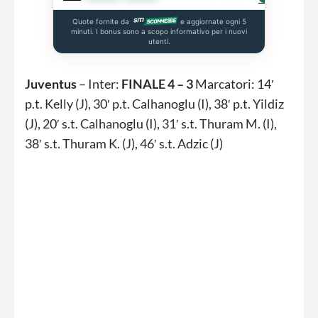
Quote fornite da
e aggiornate ogni 5
minuti. I bonus sono a scopo informativo per i nuovi
utenti.
Juventus
– Inter:
FINALE 4 – 3
Marcatori: 14′
p.t. Kelly (J), 30′ p.t. Calhanoglu (I), 38′ p.t. Yildiz
(J), 20′ s.t. Calhanoglu (I), 31′ s.t. Thuram M. (I),
38′ s.t. Thuram K. (J), 46′ s.t. Adzic (J)