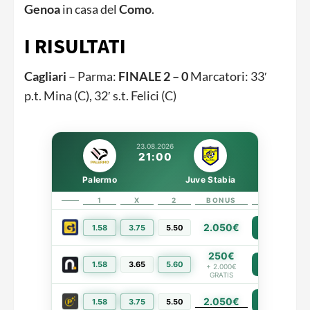
Genoa
in casa del
Como
.
I RISULTATI
Cagliari
– Parma:
FINALE 2 – 0
Marcatori: 33′
p.t. Mina (C), 32′ s.t. Felici (C)
23.08.2026
21:00
Palermo
Juve Stabia
1
X
2
BONUS
LINK
2.050€
1.58
3.75
5.50
PIÙ INFO
250€
1.58
3.65
5.60
PIÙ INFO
+ 2.000€
GRATIS
2.050€
PIÙ INFO
1.58
3.75
5.50