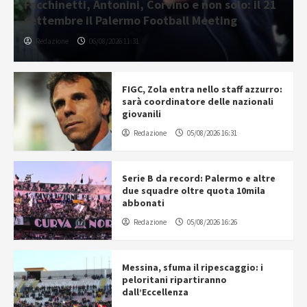
Facchinetti, Antonini, Corvino e non solo: il 21
settembre il Palermo Football Meeting
Redazione
06/08/2026 11:31
FIGC, Zola entra nello staff azzurro:
sarà coordinatore delle nazionali
giovanili
Redazione
05/08/2026 16:31
Serie B da record: Palermo e altre
due squadre oltre quota 10mila
abbonati
Redazione
05/08/2026 16:26
Messina, sfuma il ripescaggio: i
peloritani ripartiranno
dall’Eccellenza