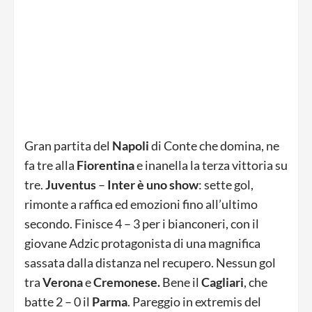
Gran partita del
Napoli
di Conte che domina, ne
fa tre alla
Fiorentina
e inanella la terza vittoria su
tre.
Juventus
–
Inter
è uno show
: sette gol,
rimonte a raffica ed emozioni fino all’ultimo
secondo. Finisce 4 – 3 per i bianconeri, con il
giovane Adzic protagonista di una magnifica
sassata dalla distanza nel recupero. Nessun gol
tra
Verona
e
Cremonese.
Bene il
Cagliari
, che
batte 2 – 0 il
Parma
. Pareggio in extremis del