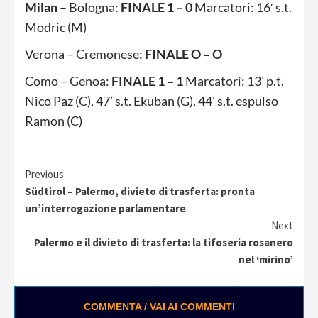
Milan
– Bologna:
FINALE 1 – 0
Marcatori: 16′ s.t.
Modric (M)
Verona – Cremonese:
FINALE O – O
Como – Genoa:
FINALE 1 – 1
Marcatori: 13’ p.t.
Nico Paz (C), 47’ s.t. Ekuban (G), 44’ s.t. espulso
Ramon (C)
Continue
Previous
Südtirol – Palermo, divieto di trasferta: pronta
Reading
un’interrogazione parlamentare
Next
Palermo e il divieto di trasferta: la tifoseria rosanero
nel ‘mirino’
COMMENTA / VAI AI COMMENTI