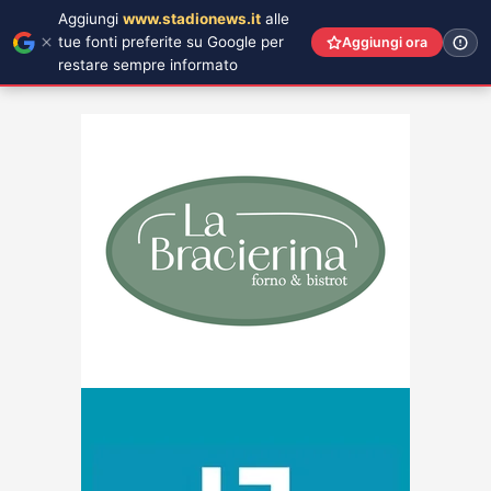
Aggiungi
www.stadionews.it
alle
tue fonti preferite su Google per
Aggiungi ora
restare sempre informato