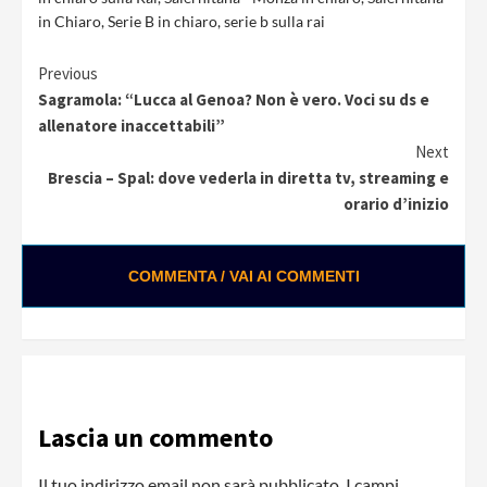
in Chiaro
,
Serie B in chiaro
,
serie b sulla rai
Continue
Previous
Sagramola: “Lucca al Genoa? Non è vero. Voci su ds e
Reading
allenatore inaccettabili”
Next
Brescia – Spal: dove vederla in diretta tv, streaming e
orario d’inizio
COMMENTA / VAI AI COMMENTI
Lascia un commento
Il tuo indirizzo email non sarà pubblicato.
I campi