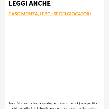
LEGGI ANCHE
CASO MONZA, LE SCUSE DEI GIOCATORI
Tags:
Monza in chiaro
,
quale partita in chiaro
,
Quale partita
in chiaro sulla Rai
,
Salernitana - Monza in chiaro
,
Salernitana