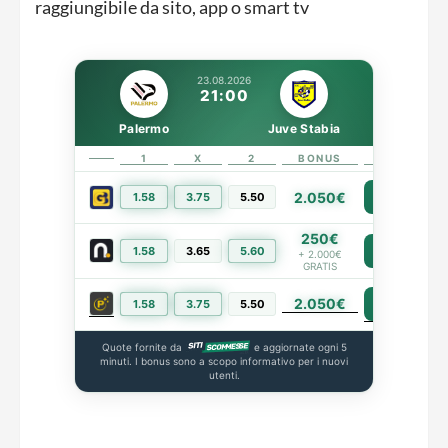
raggiungibile da sito, app o smart tv
23.08.2026
21:00
Palermo
Juve Stabia
1
X
2
BONUS
LINK
2.050€
1.58
3.75
5.50
PIÙ INFO
250€
1.58
3.65
5.60
PIÙ INFO
+ 2.000€
GRATIS
2.050€
PIÙ INFO
1.58
3.75
5.50
Quote fornite da
e aggiornate ogni 5
minuti. I bonus sono a scopo informativo per i nuovi
utenti.