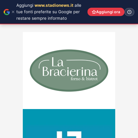
Aggiungi
www.stadionews.it
alle
tue fonti preferite su Google per
Aggiungi ora
restare sempre informato