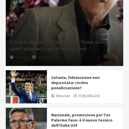
È morto Roberto Urso, storica firma dello
sport palermitano: aveva 81 anni
Redazione
08/08/2026 11:36
Catania, fideiussione non
depositata: rischio
penalizzazione?
Redazione
07/08/2026 22:02
Nazionale, promozione per l’ex
Palermo Favo: è il nuovo tecnico
dell’Italia U19