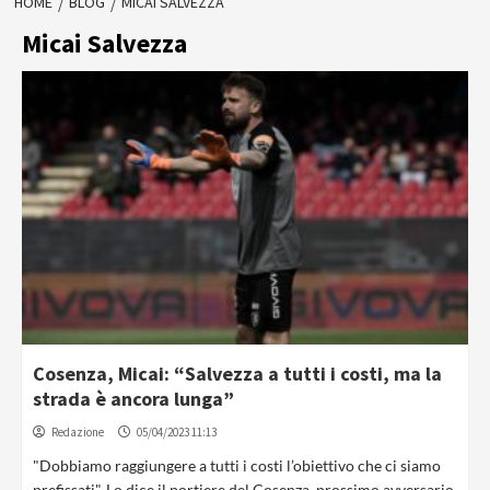
HOME
BLOG
MICAI SALVEZZA
Micai Salvezza
Cosenza, Micai: “Salvezza a tutti i costi, ma la
strada è ancora lunga”
Redazione
05/04/2023 11:13
"Dobbiamo raggiungere a tutti i costi l’obiettivo che ci siamo
prefissati". Lo dice il portiere del Cosenza, prossimo avversario