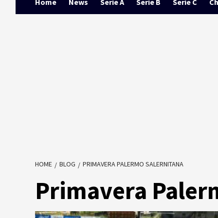
Home
News
Serie A
Serie B
Serie C
Ch
HOME
BLOG
PRIMAVERA PALERMO SALERNITANA
Primavera Paler