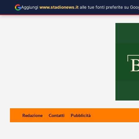
Aggiungi
www.stadionews.it
alle tue fonti preferite su Go
Skip
Redazione
Contatti
Pubblicità
to
content