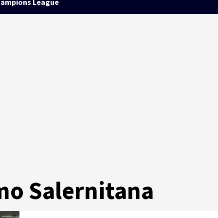
ampions League
mo Salernitana