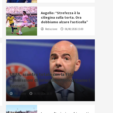
Augello: “Strefezza è la
ciliegina sulla torta. Ora
dobbiamo alzare l’asticella”
Redazione
06/08/2026 15:00
UEFA, scontro totale con la Fifa:
“Dimissioni di Infantino o boicottiamo i
tornei”
Redazione
06/08/2026 18:57