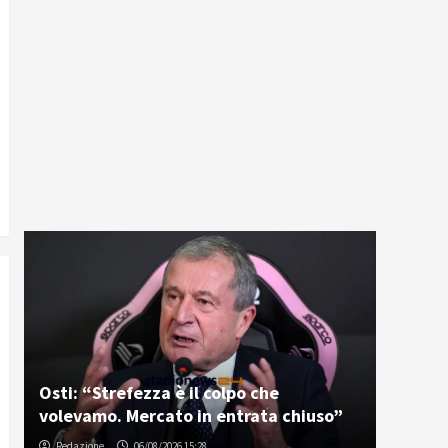
Osti: “Strefezza è il colpo che
volevamo. Mercato in entrata chiuso”
Redazione
06/08/2026 15:28