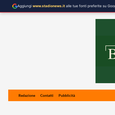
Aggiungi
www.stadionews.it
alle tue fonti preferite su Go
Skip
Redazione
Contatti
Pubblicità
to
content