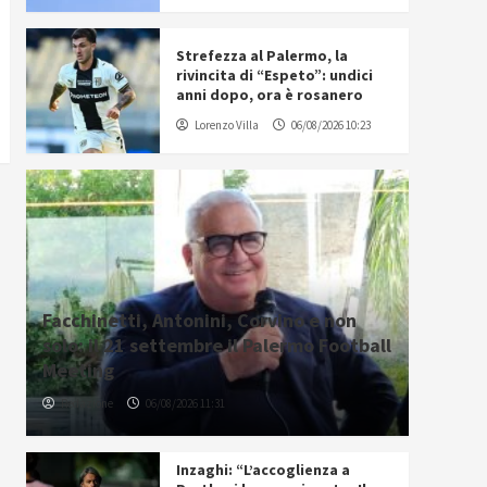
Strefezza al Palermo, la
rivincita di “Espeto”: undici
anni dopo, ora è rosanero
Lorenzo Villa
06/08/2026 10:23
Facchinetti, Antonini, Corvino e non
solo: il 21 settembre il Palermo Football
Meeting
Redazione
06/08/2026 11:31
Inzaghi: “L’accoglienza a