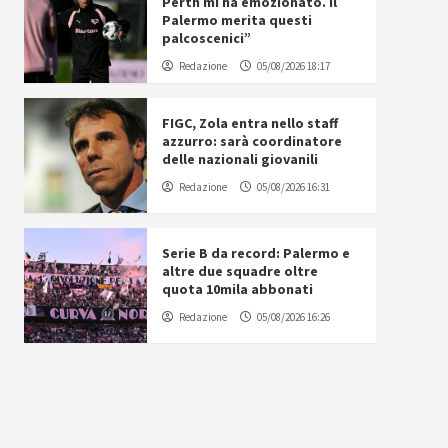
Perth mi ha emozionato. Il
Palermo merita questi
palcoscenici”
Redazione
05/08/2026 18:17
FIGC, Zola entra nello staff
azzurro: sarà coordinatore
delle nazionali giovanili
Redazione
05/08/2026 16:31
Serie B da record: Palermo e
altre due squadre oltre
quota 10mila abbonati
Redazione
05/08/2026 16:26