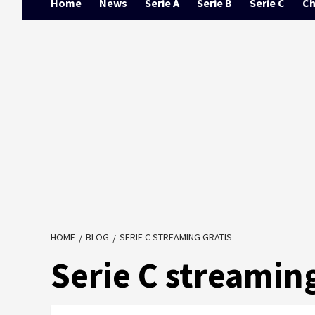
Home
News
Serie A
Serie B
Serie C
Ch
HOME
BLOG
SERIE C STREAMING GRATIS
Serie C streaming