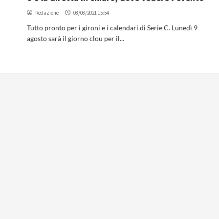
Redazione
08/08/2021 15:54
Tutto pronto per i gironi e i calendari di Serie C. Lunedì 9
agosto sarà il giorno clou per il...