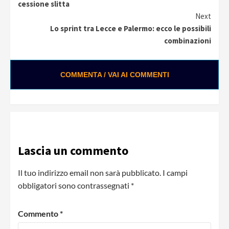
Reading
cessione slitta
Next
Lo sprint tra Lecce e Palermo: ecco le possibili
combinazioni
COMMENTA / VAI AI COMMENTI
Lascia un commento
Il tuo indirizzo email non sarà pubblicato.
I campi
obbligatori sono contrassegnati
*
Commento
*