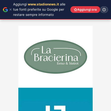
Aggiungi
www.stadionews.it
alle
tue fonti preferite su Google per
Aggiungi ora
restare sempre informato