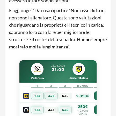
avessero le loro soddisfazioni”.
E aggiunge: “Da cosa ripartire? Non osso dirlo io,
non sono l’allenatore. Queste sono valutazioni
che riguardano la proprietà e il tecnico in carica,
sapranno loro cosa fare per migliorare le
strutture e il roster della squadra.
Hanno sempre
mostrato molta lungimiranza”.
23.08.2026
21:00
Palermo
Juve Stabia
1
X
2
BONUS
LINK
2.050€
1.58
3.75
5.50
PIÙ INFO
250€
1.58
3.65
5.60
PIÙ INFO
+ 2.000€
GRATIS