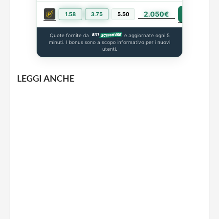
2.050€
PIÙ INFO
1.58
3.75
5.50
Quote fornite da
e aggiornate ogni 5
minuti. I bonus sono a scopo informativo per i nuovi
utenti.
LEGGI ANCHE