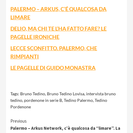
PALERMO – ARKUS, C’É QUALCOSA DA
LIMARE
DELIO, MA CHI TE L’HA FATTO FARE? LE
PAGELLE IRONICHE
LECCE SCONFITTO. PALERMO, CHE
RIMPIANTI
LE PAGELLE DI GUIDO MONASTRA
Tags:
Bruno Tedino
,
Bruno Tedino Lovisa
,
intervista bruno
tedino
,
pordenone in serie B
,
Tedino Palermo
,
Tedino
Pordenone
Continue
Previous
Palermo – Arkus Network, c’è qualcosa da “limare”. La