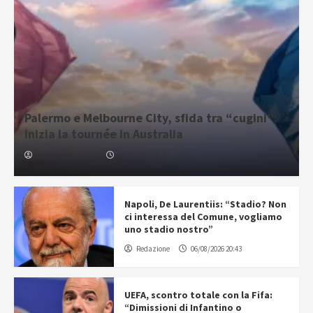
Palermo e Melbourne City, sfida tra “cugini”:
inizia la tournée in Australia
Gabriele Cavallaro
07/08/2026 06:30
Napoli, De Laurentiis: “Stadio? Non
ci interessa del Comune, vogliamo
uno stadio nostro”
Redazione
06/08/2026 20:43
UEFA, scontro totale con la Fifa:
“Dimissioni di Infantino o