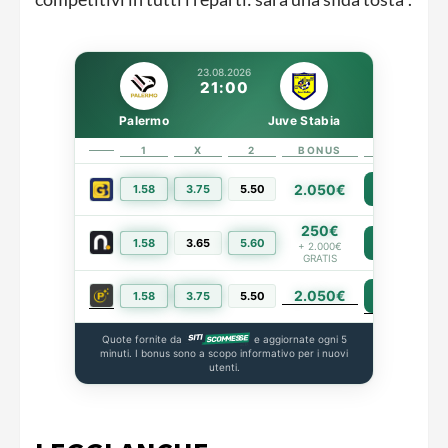
23.08.2026
21:00
Palermo
Juve Stabia
1
X
2
BONUS
LINK
2.050€
1.58
3.75
5.50
PIÙ INFO
250€
1.58
3.65
5.60
PIÙ INFO
+ 2.000€
GRATIS
2.050€
PIÙ INFO
1.58
3.75
5.50
Quote fornite da
e aggiornate ogni 5
minuti. I bonus sono a scopo informativo per i nuovi
utenti.