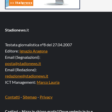
Stadionews
.it
Testata giornalistica n°8 del 27.04.2007
Editore:
Ignazio Aragona
Email (Segnalazioni):
posta@stadionews.it
Email (Redazione):
redazione@stadionews.it
ICT Management:
Marco Lauria
Contatti
-
Sitemap
-
Privacy
Cagliari – Nizza in chiaro gratis? Dove vederla in tv e