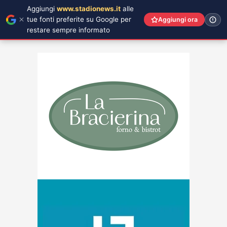
Aggiungi
www.stadionews.it
alle
tue fonti preferite su Google per
Aggiungi ora
restare sempre informato