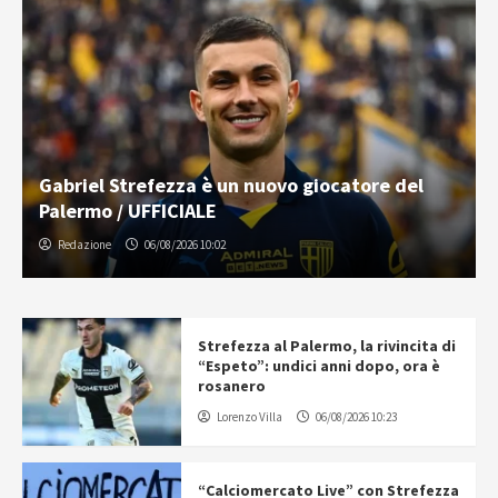
Gabriel Strefezza è un nuovo giocatore del
Palermo / UFFICIALE
Redazione
06/08/2026 10:02
Strefezza al Palermo, la rivincita di
“Espeto”: undici anni dopo, ora è
rosanero
Lorenzo Villa
06/08/2026 10:23
“Calciomercato Live” con Strefezza