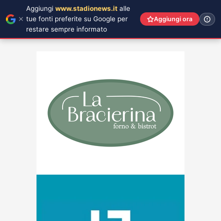
Aggiungi
www.stadionews.it
alle
tue fonti preferite su Google per
Aggiungi ora
restare sempre informato