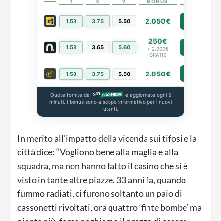
1
X
2
BONUS
LINK
2.050€
1.58
3.75
5.50
PIÙ INFO
250€
1.58
3.65
5.60
PIÙ INFO
+ 2.000€
GRATIS
2.050€
PIÙ INFO
1.58
3.75
5.50
Quote fornite da
e aggiornate ogni 5
minuti. I bonus sono a scopo informativo per i nuovi
utenti.
In merito all’impatto della vicenda sui tifosi e la
città dice: “Vogliono bene alla maglia e alla
squadra, ma non hanno fatto il casino che si è
visto in tante altre piazze. 33 anni fa, quando
fummo radiati, ci furono soltanto un paio di
cassonetti rivoltati, ora quattro ‘finte bombe’ ma