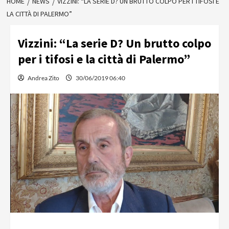
HOME
NEWS
VIZZINI: “LA SERIE D? UN BRUTTO COLPO PER I TIFOSI E
LA CITTÀ DI PALERMO”
Vizzini: “La serie D? Un brutto colpo
per i tifosi e la città di Palermo”
Andrea Zito
30/06/2019 06:40