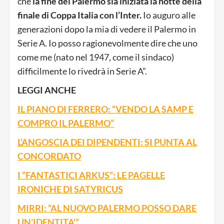
che
la fine del Palermo sia iniziata la notte della
finale di Coppa Italia con l’Inter.
Io auguro alle
generazioni dopo la mia di vedere il Palermo in
Serie A. Io posso ragionevolmente dire che uno
come me (nato nel 1947, come il sindaco)
difficilmente lo rivedrà in Serie A”.
LEGGI ANCHE
IL PIANO DI FERRERO: “VENDO LA SAMP E
COMPRO IL PALERMO”
L’ANGOSCIA DEI DIPENDENTI: SI PUNTA AL
CONCORDATO
I “FANTASTICI ARKUS”: LE PAGELLE
IRONICHE DI SATYRICUS
MIRRI: “AL NUOVO PALERMO POSSO DARE
UN’IDENTITA'”