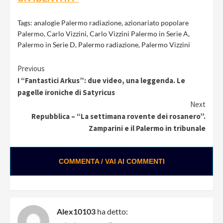
Tags:
analogie Palermo radiazione
,
azionariato popolare
Palermo
,
Carlo Vizzini
,
Carlo Vizzini Palermo in Serie A
,
Palermo in Serie D
,
Palermo radiazione
,
Palermo Vizzini
Continue
Previous
I “Fantastici Arkus”: due video, una leggenda. Le
Reading
pagelle ironiche di Satyricus
Next
Repubblica – “La settimana rovente dei rosanero”.
Zamparini e il Palermo in tribunale
COMMENTA / VAI AI COMMENTI
Alex10103
ha detto: