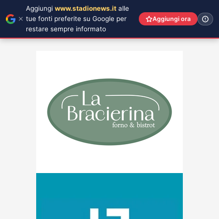
Aggiungi
www.stadionews.it
alle
tue fonti preferite su Google per
Aggiungi ora
restare sempre informato