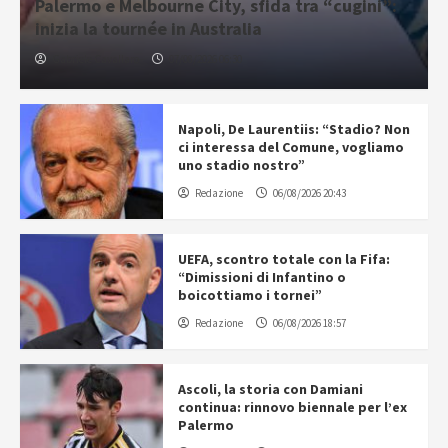
Palermo e Melbourne City, sfida tra “cugini”:
inizia la tournée in Australia
Gabriele Cavallaro
07/08/2026 06:30
Napoli, De Laurentiis: “Stadio? Non
ci interessa del Comune, vogliamo
uno stadio nostro”
Redazione
06/08/2026 20:43
UEFA, scontro totale con la Fifa:
“Dimissioni di Infantino o
boicottiamo i tornei”
Redazione
06/08/2026 18:57
Ascoli, la storia con Damiani
continua: rinnovo biennale per l’ex
Palermo