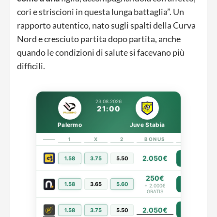
cori e striscioni in questa lunga battaglia”. Un
rapporto autentico, nato sugli spalti della Curva
Nord e cresciuto partita dopo partita, anche
quando le condizioni di salute si facevano più
difficili.
23.08.2026
21:00
Palermo
Juve Stabia
1
X
2
BONUS
LINK
2.050€
1.58
3.75
5.50
PIÙ INFO
250€
1.58
3.65
5.60
PIÙ INFO
+ 2.000€
GRATIS
2.050€
PIÙ INFO
1.58
3.75
5.50