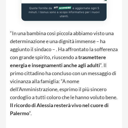
Quote fornite da
e aggiornate ogni 5
minuti. I bonus sono a scopo informativo per i nuovi
utenti.
“In una bambina così piccola abbiamo visto una
determinazione e una dignità immense – ha
aggiunto il sindaco – . Ha affrontato la sofferenza
con grande spirito, riuscendo a
trasmettere
energia e insegnamenti anche agli adulti
“. Il
primo cittadino ha concluso con un messaggio di
vicinanza alla famiglia: “A nome
dell’Amministrazione, esprimo il più sincero
cordoglio a tutti coloro che le hanno voluto bene.
Il ricordo di Alessia resterà vivo nel cuore di
Palermo
“.