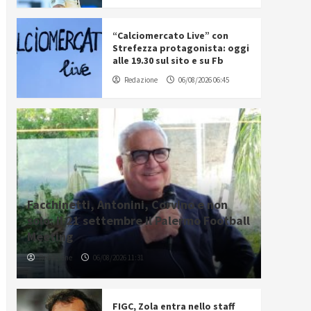
“Calciomercato Live” con
Strefezza protagonista: oggi
alle 19.30 sul sito e su Fb
Redazione
06/08/2026 06:45
Facchinetti, Antonini, Corvino e non
solo: il 21 settembre il Palermo Football
Meeting
Redazione
06/08/2026 11:31
FIGC, Zola entra nello staff