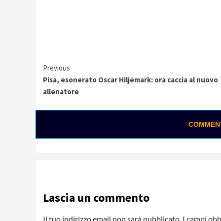
Continue
Previous
Pisa, esonerato Oscar Hiljemark: ora caccia al nuovo
Reading
allenatore
COMMENTA
Lascia un commento
Il tuo indirizzo email non sarà pubblicato.
I campi obb