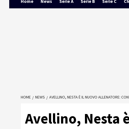
Home
News
Serie A
Serie B
Serie C
Ch
HOME
NEWS
AVELLINO, NESTA È IL NUOVO ALLENATORE: CON
Avellino, Nesta 