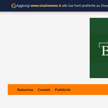
Aggiungi
www.stadionews.it
alle tue fonti preferite su Go
Skip
Redazione
Contatti
Pubblicità
to
content