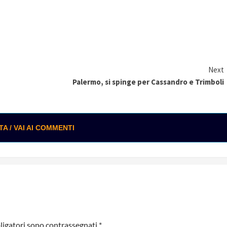
Next
Palermo, si spinge per Cassandro e Trimboli
 / VAI AI COMMENTI
ligatori sono contrassegnati
*