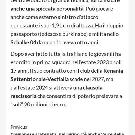
anche una spiccata personalità
. Può giocare
anche come esterno sinistro d’attacco
nonostante i suoi 1,91 cm di altezza. Ha il doppio
passaporto (tedesco e burkinabé) e milita nello
Schalke 04
da quando aveva otto anni.
Dopo aver fatto tutta la trafila nelle giovanili ha
esordito in prima squadra nell’estate 2023 a soli
17 anni. Il suo contratto con il club della
Renania
Settentrionale-Vestfalia
scade nel 2027, ma
dall’estate 2024 si attiverà una
clausola
rescissoria
che consentirà di poterlo prelevare a
“soli” 20 milioni di euro.
Continue
Previous
Cremonese scatenata, nel mirino c’è anche Verre della