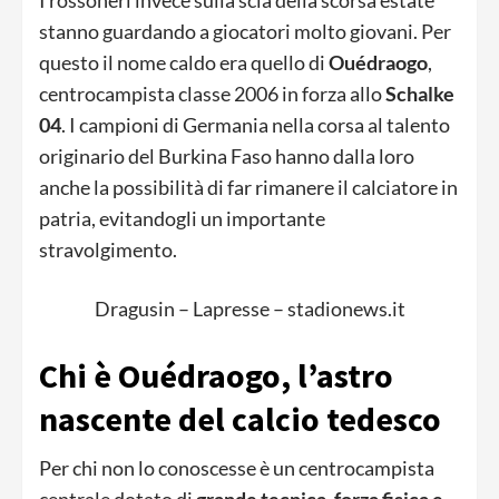
I rossoneri invece sulla scia della scorsa estate
stanno guardando a giocatori molto giovani. Per
questo il nome caldo era quello di
Ouédraogo
,
centrocampista classe 2006 in forza allo
Schalke
04
. I campioni di Germania nella corsa al talento
originario del Burkina Faso hanno dalla loro
anche la possibilità di far rimanere il calciatore in
patria, evitandogli un importante
stravolgimento.
Dragusin – Lapresse – stadionews.it
Chi è Ouédraogo, l’astro
nascente del calcio tedesco
Per chi non lo conoscesse è un centrocampista
centrale dotato di
grande tecnica, forza fisica e