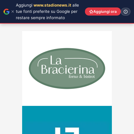
Aggiungi
www.stadionews.it
alle
tue fonti preferite su Google per
Aggiungi ora
restare sempre informato