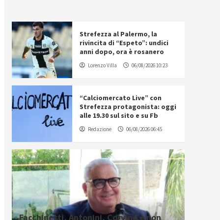
Strefezza al Palermo, la
rivincita di “Espeto”: undici
anni dopo, ora è rosanero
Lorenzo Villa
06/08/2026 10:23
“Calciomercato Live” con
Strefezza protagonista: oggi
alle 19.30 sul sito e su Fb
Redazione
06/08/2026 06:45
Facchinetti, Antonini, Corvino e non