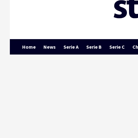
Home
News
Serie A
Serie B
Serie C
Ch