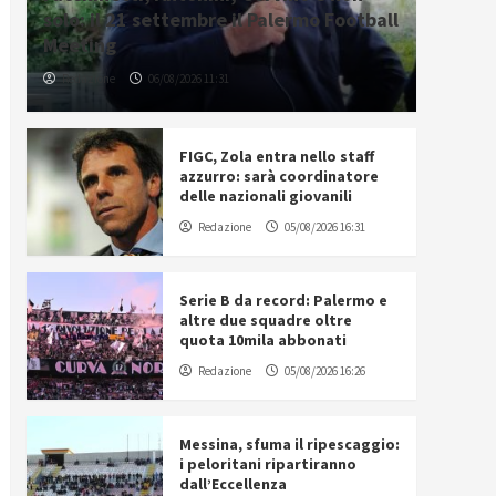
solo: il 21 settembre il Palermo Football
Meeting
Redazione
06/08/2026 11:31
FIGC, Zola entra nello staff
azzurro: sarà coordinatore
delle nazionali giovanili
Redazione
05/08/2026 16:31
Serie B da record: Palermo e
altre due squadre oltre
quota 10mila abbonati
Redazione
05/08/2026 16:26
Messina, sfuma il ripescaggio:
i peloritani ripartiranno
dall’Eccellenza