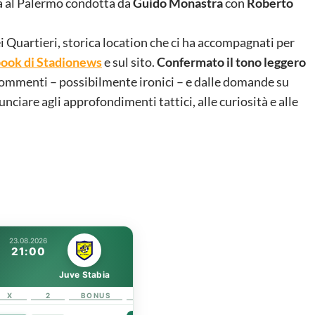
ta al Palermo condotta da
Guido Monastra
con
Roberto
ei Quartieri, storica location che ci ha accompagnati per
book di Stadionews
e sul sito.
Confermato il tono leggero
i commenti – possibilmente ironici – e dalle domande su
unciare agli approfondimenti tattici, alle curiosità e alle
23.08.2026
21:00
Juve Stabia
X
2
BONUS
LINK