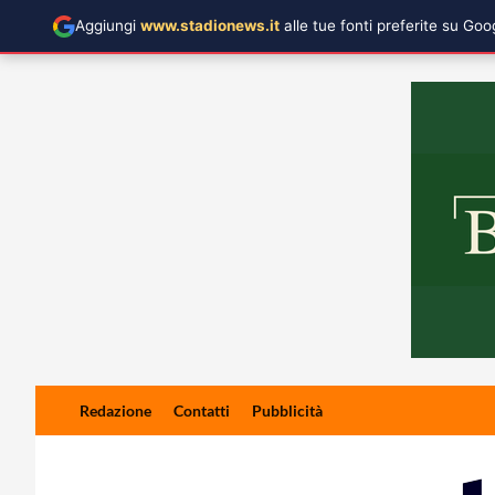
Aggiungi
www.stadionews.it
alle tue fonti preferite su Go
Skip
Redazione
Contatti
Pubblicità
to
content