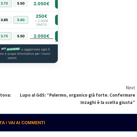
2.050€
3.75
5.50
PIÙ INFO
250€
3.65
5.60
PIÙ INFO
+ 2.000€
GRATIS
2.050€
PIÙ INFO
3.75
5.50
a
e aggiornate ogni 5
ono a scopo informativo per i nuovi
utenti.
Next
ntova:
Lupo al GdS: “Palermo, organico già forte. Confermare
Inzaghi è la scelta giusta”
 / VAI AI COMMENTI