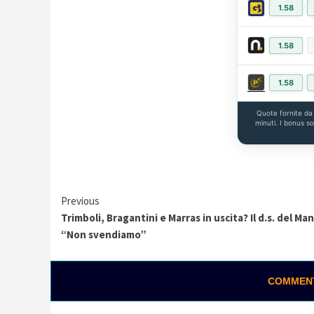
1.58
1.58
1.58
Quote fornite d
minuti. I bonus s
Continue
Previous
Trimboli, Bragantini e Marras in uscita? Il d.s. del Ma
Reading
“Non svendiamo”
COMMENTA