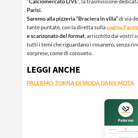
“
Calciomercato LIVE
“, la trasmissione dedica
Parisi
.
Saremo alla pizzeria “Braciera in villa”
di via d
tante puntate, con la diretta sulla
pagina Face
e scanzonato del format
, arricchito dai vostr
tutti i temi che riguardano i rosanero, senza rin
sorprese, come di consueto.
LEGGI ANCHE
PALERMO, TORNA DI MODA DANY MOTA
Palermo
1