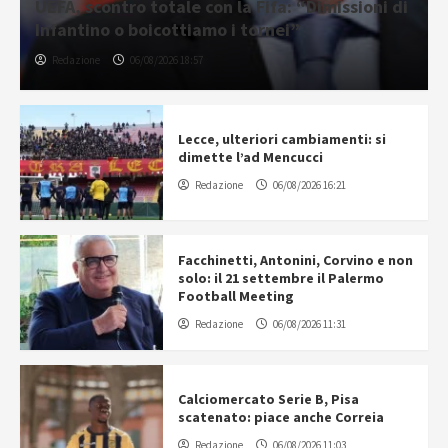
UEFA, scontro totale con la Fifa: “Dimissioni di
Infantino o boicottiamo i tornei”
Redazione
06/08/2026 18:57
Lecce, ulteriori cambiamenti: si
dimette l’ad Mencucci
Redazione
06/08/2026 16:21
Facchinetti, Antonini, Corvino e non
solo: il 21 settembre il Palermo
Football Meeting
Redazione
06/08/2026 11:31
Calciomercato Serie B, Pisa
scatenato: piace anche Correia
Redazione
06/08/2026 11:03