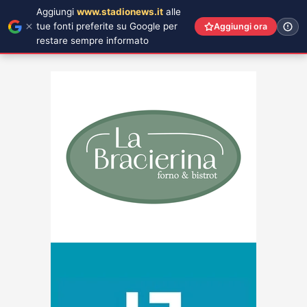
Aggiungi
www.stadionews.it
alle
tue fonti preferite su Google per
Aggiungi ora
restare sempre informato