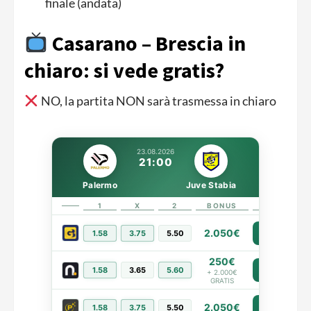
finale (andata)
Casarano – Brescia in
chiaro: si vede gratis?
NO, la partita NON sarà trasmessa in chiaro
23.08.2026
21:00
Palermo
Juve Stabia
1
X
2
BONUS
LINK
2.050€
1.58
3.75
5.50
PIÙ INFO
250€
1.58
3.65
5.60
PIÙ INFO
+ 2.000€
GRATIS
2.050€
PIÙ INFO
1.58
3.75
5.50