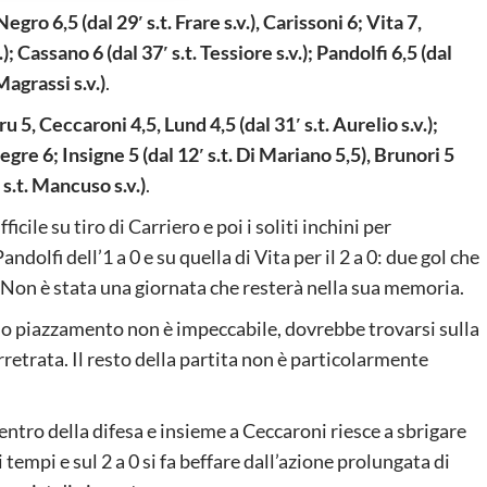
egro 6,5 (dal 29′ s.t. Frare s.v.), Carissoni 6; Vita 7,
); Cassano 6 (dal 37′ s.t. Tessiore s.v.); Pandolfi 6,5 (dal
 Magrassi s.v.)
.
 5, Ceccaroni 4,5, Lund 4,5 (dal 31′ s.t. Aurelio s.v.);
gre 6; Insigne 5 (dal 12′ s.t. Di Mariano 5,5), Brunori 5
′ s.t. Mancuso s.v.)
.
icile su tiro di Carriero e poi i soliti inchini per
andolfi dell’1 a 0 e su quella di Vita per il 2 a 0: due gol che
 Non è stata una giornata che resterà nella sua memoria.
 suo piazzamento non è impeccabile, dovrebbe trovarsi sulla
rretrata. Il resto della partita non è particolarmente
centro della difesa e insieme a Ceccaroni riesce a sbrigare
i tempi e sul 2 a 0 si fa beffare dall’azione prolungata di