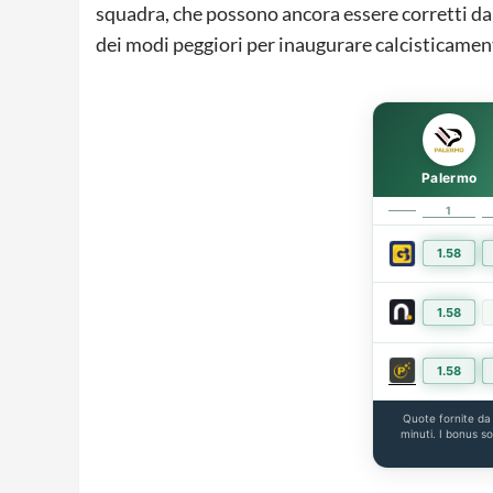
squadra, che possono ancora essere corretti da
dei modi peggiori per inaugurare calcisticament
Palermo
1
1.58
1.58
1.58
Quote fornite d
minuti. I bonus s