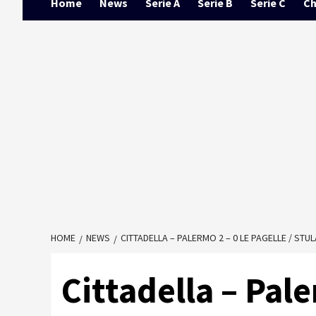
Home
News
Serie A
Serie B
Serie C
Ch
HOME
NEWS
CITTADELLA – PALERMO 2 – 0 LE PAGELLE / ST
Cittadella – Pale