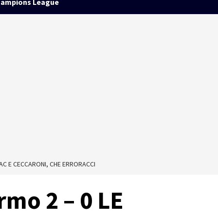
ampions League
ULAC E CECCARONI, CHE ERRORACCI
rmo 2 – 0 LE