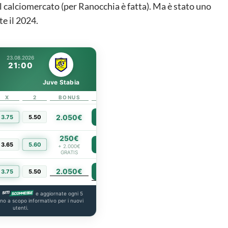
l calciomercato (per Ranocchia è fatta). Ma è stato uno
e il 2024.
23.08.2026
21:00
Juve Stabia
X
2
BONUS
LINK
2.050€
3.75
5.50
PIÙ INFO
250€
3.65
5.60
PIÙ INFO
+ 2.000€
GRATIS
2.050€
PIÙ INFO
3.75
5.50
a
e aggiornate ogni 5
ono a scopo informativo per i nuovi
utenti.