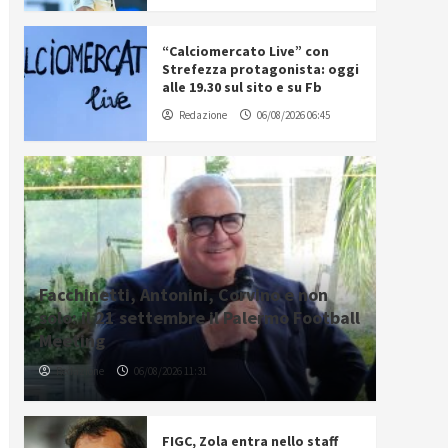
“Calciomercato Live” con
Strefezza protagonista: oggi
alle 19.30 sul sito e su Fb
Redazione
06/08/2026 06:45
Facchinetti, Antonini, Corvino e non
solo: il 21 settembre il Palermo Football
Meeting
Redazione
06/08/2026 11:31
FIGC, Zola entra nello staff