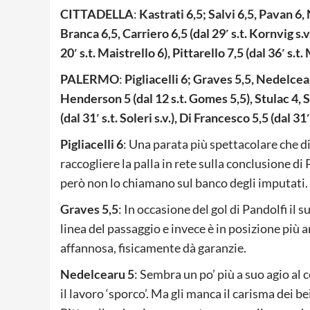
CITTADELLA
:
Kastrati 6,5; Salvi 6,5, Pavan 6, N
Branca 6,5, Carriero 6,5 (dal 29′ s.t. Kornvig s.v.
20′ s.t. Maistrello 6), Pittarello 7,5 (dal 36′ s.t.
PALERMO
:
Pigliacelli 6; Graves 5,5, Nedelcearu
Henderson 5 (dal 12 s.t. Gomes 5,5), Stulac 4, Se
(dal 31′ s.t. Soleri s.v.), Di Francesco 5,5 (dal 31
Pigliacelli 6
: Una parata più spettacolare che diff
raccogliere la palla in rete sulla conclusione di P
però non lo chiamano sul banco degli imputati.
Graves 5,5
: In occasione del gol di Pandolfi il
linea del passaggio e invece è in posizione più a
affannosa, fisicamente dà garanzie.
Nedelcearu 5
: Sembra un po’ più a suo agio al 
il lavoro ‘sporco’. Ma gli manca il carisma dei be